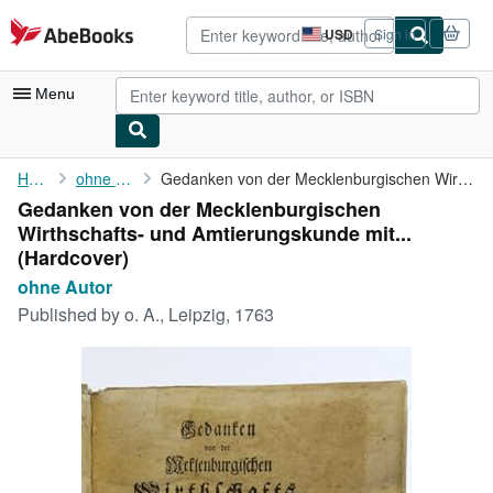
Skip to main content
AbeBooks.com
USD
Sign in
Site
shopping
preferences
Menu
My Account
Home
ohne Autor
Gedanken von der Mecklenburgischen Wirthschafts- und ...
Gedanken von der Mecklenburgischen
My Purchases
Wirthschafts- und Amtierungskunde mit...
Advanced Search
(Hardcover)
ohne Autor
Browse Collections
Published by
o. A., Leipzig, 1763
Rare Books
Art & Collectibles
Textbooks
Sellers
Start Selling