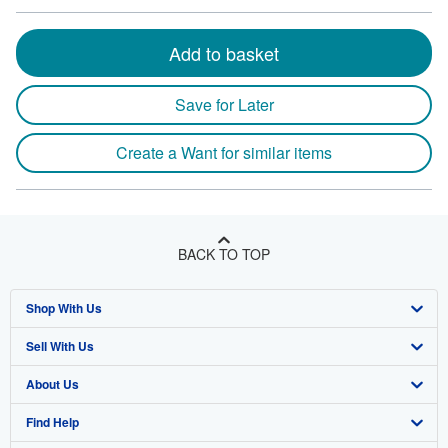
Add to basket
Save for Later
Create a Want for similar items
BACK TO TOP
Shop With Us
Sell With Us
Advanced Search
About Us
Browse Collections
Start Selling
Find Help
My Account
Join Our Affiliate Program
About AbeBooks