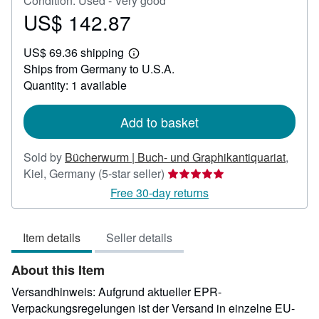
Condition: Used - Very good
US$ 142.87
Price
US$
US$ 69.36 shipping
142.87
Learn
Ships from Germany to U.S.A.
more
about
Quantity: 1 available
shipping
rates
Add to basket
Sold by
Bücherwurm | Buch- und Graphikantiquariat
,
Seller
Kiel, Germany
(5-star seller)
rating
Free 30-day returns
5
out
Item details
Seller details
of
5
About this Item
stars
Versandhinweis: Aufgrund aktueller EPR-
Verpackungsregelungen ist der Versand in einzelne EU-