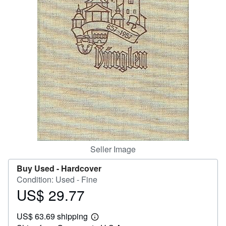
Help
CLOSE
Seller Image
Buy Used -
Hardcover
Condition: Used - Fine
US$ 29.77
Price
US$
US$ 63.69 shipping
29.77
Learn