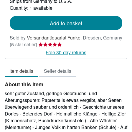
Ships from Germany to U.S.A.
more
about
Quantity: 1 available
shipping
rates
Add to basket
Sold by
Versandantiquariat Funke
,
Dresden, Germany
Seller
(5-star seller)
rating
Free 30-day returns
5
out
Item details
Seller details
of
5
About this Item
stars
sehr guter Zustand, geringe Gebrauchs- und
Alterungsspuren: Papier teils etwas vergilbt, aber Seiten
überwiegend sauber und ordentlich - Geschichte unseres
Dorfes - Betendes Dorf - Heimatliche Klänge - Heilige Zier
(Kirchenschatz, Buchdruckerkunst etc.) - Alte Wächter
(Meiertürme) - Junges Volk in harten Bänken (Schule) - Auf