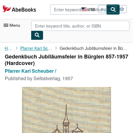
Skip to main content
AbeBooks.com
USD
Sign in
Site
shopping
preferences
Menu
My Account
Home
Pfarrer Karl Scheuber /
Gedenkbuch Jubiläumsfeier in Bürglen 857-1957
Gedenkbuch Jubiläumsfeier in Bürglen 857-1957
My Purchases
(Hardcover)
Advanced Search
Pfarrer Karl Scheuber /
Published by
Selbstverlag, 1957
Browse Collections
Rare Books
Art & Collectibles
Textbooks
Sellers
Start Selling