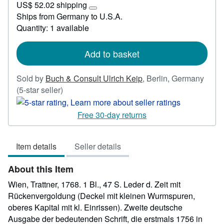
US$ 52.02 shipping
238.13
Learn
Ships from Germany to U.S.A.
more
Quantity: 1 available
about
shipping
rates
Add to basket
Sold by
Buch & Consult Ulrich Keip
,
Berlin, Germany
Seller
(5-star seller)
rating
5
Free 30-day returns
out
of
Item details
Seller details
5
stars
About this Item
Wien, Trattner, 1768. 1 Bl., 47 S. Leder d. Zeit mit
Rückenvergoldung (Deckel mit kleinen Wurmspuren,
oberes Kapital mit kl. Einrissen). Zweite deutsche
Ausgabe der bedeutenden Schrift, die erstmals 1756 in