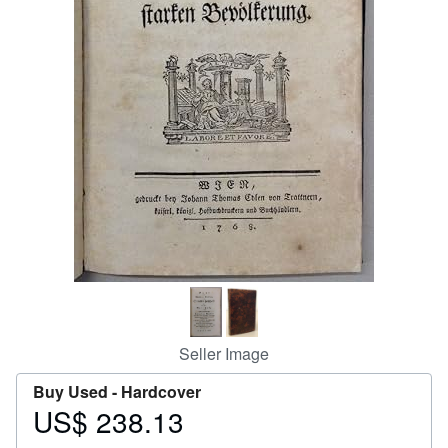
Start Selling
Help
CLOSE
Seller Image
Buy Used -
Hardcover
US$ 238.13
Price
US$