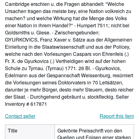
Cambridge erschien u. die Fragen abhandelt: "Welche
Ursachen tragen das meiste bey, eine Nation volkreich zu
machen? und welche Wirkung hat die Menge des Volks
einer Nation in ihrem Handel?" - Humpert 7511; nicht bei
Goldsmiths u. Giese. - Zwischengebunden:
GYURKOVICS, Franz Xaver v. Sätze aus der Allgemeinen
Einleitung in die Staatswissenschaft und aus der Policey,
welche nach den Vorlesungen Caspars von Ehrenfels (.)
Fr. X. de Gyurkovics (.) Vertheidigen wird auf der hohen
Schule zu Tyrnau. (Tyrnau) 1771. 26 Bl. - Gyurkovics,
Edelmann aus der Gespannschaft Weissenburg, resümiert
die Vorlesungen seines Doktorvaters in 70 Leitsätzen,
darunter je mehr Bürger, desto mehr Steuern, desto reicher
der Staat. - Durchgehend gebräunt u. stockfleckig.
Seller
Inventory # 617871
Contact seller
Report this item
Title
Gekrönte Preisschrift von den
Quellen und Folgen einer starken