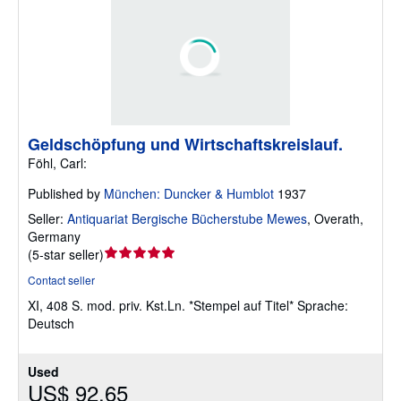
Geldschöpfung und Wirtschaftskreislauf.
Föhl, Carl:
Published by
München: Duncker & Humblot
1937
Seller:
Antiquariat Bergische Bücherstube Mewes
,
Overath,
Germany
Seller
(
5-star seller
)
rating
Contact seller
5
XI, 408 S. mod. priv. Kst.Ln. *Stempel auf Titel* Sprache:
out
Deutsch
of
5
stars
Used
US$ 92.65