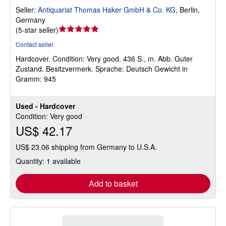
Seller:
Antiquariat Thomas Haker GmbH & Co. KG
,
Berlin,
Germany
Seller
(
5-star seller
)
rating
Contact seller
5
Hardcover.
Condition: Very good.
436 S., m. Abb. Guter
out
Zustand. Besitzvermerk. Sprache: Deutsch Gewicht in
of
Gramm: 945
5
stars
Used - Hardcover
Condition: Very good
US$ 42.17
US$ 23.06 shipping from Germany to U.S.A.
Quantity: 1 available
Add to basket