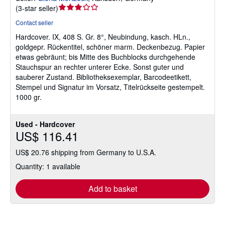
Seller
(
3-star seller
)
rating
Contact seller
3
Hardcover.
IX, 408 S. Gr. 8°, Neubindung, kasch. HLn.,
out
goldgepr. Rückentitel, schöner marm. Deckenbezug. Papier
of
etwas gebräunt; bis Mitte des Buchblocks durchgehende
5
Stauchspur an rechter unterer Ecke. Sonst guter und
stars
sauberer Zustand. Bibliotheksexemplar, Barcodeetikett,
Stempel und Signatur im Vorsatz, Titelrückseite gestempelt.
1000 gr.
Used - Hardcover
US$ 116.41
US$ 20.76 shipping from Germany to U.S.A.
Quantity: 1 available
Add to basket