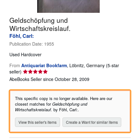
Help
Geldschöpfung und
CLOSE
Wirtschaftskreislauf.
Föhl, Carl:
Publication Date:
1955
Used
Hardcover
From
Antiquariat Bookfarm
,
Löbnitz, Germany
(5-star
Seller
seller)
rating
AbeBooks Seller since October 28, 2009
5
out
of
This specific copy is no longer available. Here are our
5
closest matches for
Geldschöpfung und
stars
Wirtschaftskreislauf.
by Föhl, Carl:.
View this seller's items
Create a Want for similar items