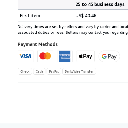
25 to 45 business days
Order
Shipping
quantity
First item
US$ 40.46
rates
from
Delivery times are set by sellers and vary by carrier and lo
Germany
associated duties or fees. Sellers may contact you regarding
to
U.S.A.
Payment Methods
Check
Cash
PayPal
Bank/Wire Transfer