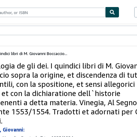
bles
Textbooks
Sellers
Start Selling
ndici libri di M. Giovanni Boccaccio...
gia de gli dei. I quindici libri di M. Giova
io sopra la origine, et discendenza di tutt
tili, con la spositione, et sensi allegorici
 et con la dichiaratione dell`historie
enenti a detta materia. Vinegia, Al Segno
te 1553/1554. Tradotti et adornati per 
.
, Giovanni: