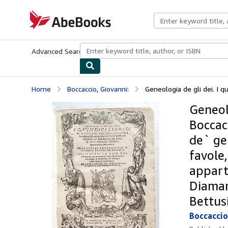
Skip to main content
AbeBooks.com
Advanced Search
Browse Collections
Rare Books
Art & Collecti
Home
Boccaccio, Giovanni:
Geneologia de gli dei. I qui
Geneolo
Boccacc
de` gen
favole,
appart
Diaman
Bettusi
Boccaccio