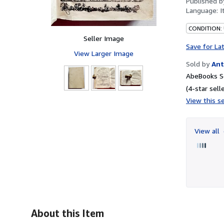
Published 
Language:
I
CONDITION:
Seller Image
Save for La
View Larger Image
Sold by
Ant
AbeBooks Se
(4-star selle
View this se
View all
About this Item