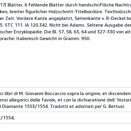
 (17) Blätter, 6 fehlende Blätter durch handschriftliche Nach
n, breiter figurlicher Holzschnitt-Titelbordüre. Textholzsch
der Zeit. Vordere Kante angeplatzt, Seitenkante v. R-Deckel 
5. STC 111. IA 120.342. Nicht bei Adams. Seltene Ausgabe de
her Enzyklopädie. Die Bl. 57, 58, 63, 64 und 327-330 von alt
prache: Italienisch Gewicht in Gramm: 950.
ci libri di M. Giovanni Boccaccio sopra la origine, et discendenz
sensi allegorici delle favole, et con la dichiaratione dell`hist
l Diamante 1553/1554. Tradotti et adornati per G. Bettusi.
3/1554,