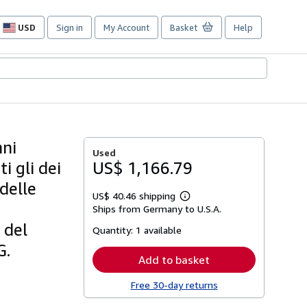
USD
Sign in
My Account
Basket
Help
Site
shopping
preferences
nni
Used
i gli dei
US$ 1,166.79
 delle
US$ 40.46 shipping
Learn
Ships from Germany to U.S.A.
more
about
 del
Quantity:
1 available
shipping
rates
G.
Add to basket
Free 30-day returns