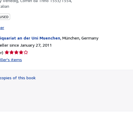
by
Venedig, Comin da Trino 1553/1554,
talian
 USED
ter
iquariat an der Uni Muenchen
,
München, Germany
ller since January 27, 2011
Seller
r)
rating
ller's items
4
out
of
copies of this book
5
stars