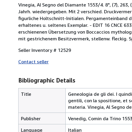
Vinegia, Al Segno del Diamante 1553/4. 8°, (7), 263,
Jahrh. wiedergegeben. Mit 2 verschied. Druckvermerke
figurliche Holtschnitt-Initialen. Pergamenteinband 
erhaltenes u. seltenes Exemplar. - EDIT 16 CNCE 633
erschienenen Übersetzung von Boccaccios mythologisc
mit gestrichenem Besitzvermerk, stellenw. fleckig. S
Seller Inventory # 12529
Contact seller
Bibliographic Details
Title
Geneologia de gli dei. I quindi
gentili, con la spositione, et 
materia. Vinegia, Al Segno de
Publisher
Venedig, Comin da Trino 155
Language
Italian