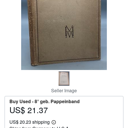
Help
CLOSE
Seller Image
Buy Used -
8° geb. Pappeinband
US$ 21.37
Price
US$
US$ 20.23 shipping
21.37
Learn