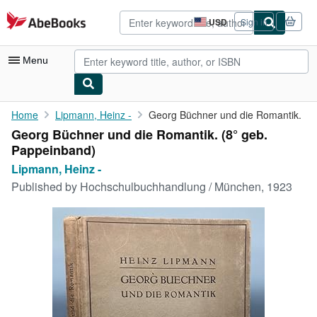
Skip to main content
AbeBooks.com
USD
Sign in
Site
shopping
preferences
Menu
My Account
Home
Lipmann, Heinz -
Georg Büchner und die Romantik.
Georg Büchner und die Romantik. (8° geb.
My Purchases
Pappeinband)
Advanced Search
Lipmann, Heinz -
Published by
Hochschulbuchhandlung / München, 1923
Browse Collections
Rare Books
Art & Collectibles
Textbooks
Sellers
Start Selling