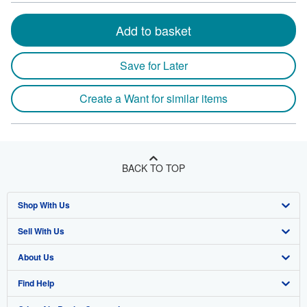
Add to basket
Save for Later
Create a Want for similar items
BACK TO TOP
Shop With Us
Sell With Us
Advanced Search
About Us
Browse Collections
Start Selling
Find Help
My Account
Join Our Affiliate Program
About AbeBooks