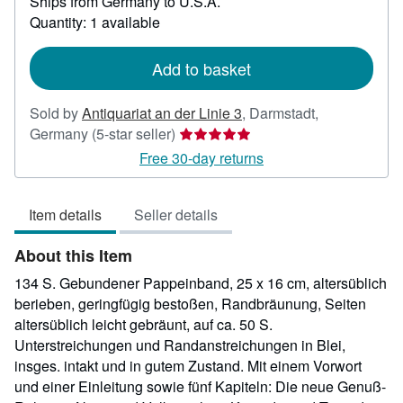
Ships from Germany to U.S.A.
more
about
Quantity: 1 available
shipping
rates
Add to basket
Sold by
Antiquariat an der Linie 3
,
Darmstadt,
Seller
Germany
(5-star seller)
rating
Free 30-day returns
5
out
Item details
Seller details
of
5
About this Item
stars
134 S. Gebundener Pappeinband, 25 x 16 cm, altersüblich
berieben, geringfügig bestoßen, Randbräunung, Seiten
altersüblich leicht gebräunt, auf ca. 50 S.
Unterstreichungen und Randanstreichungen in Blei,
insges. intakt und in gutem Zustand. Mit einem Vorwort
und einer Einleitung sowie fünf Kapiteln: Die neue Genuß-