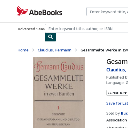
Skip to main content
AbeBooks.com
Advanced Search
Browse Collections
Rare Books
Art & Collecti
Home
Claudius, Hermann
Gesammelte Werke in zw
Gesamm
Claudius,
Published 
Language:
CONDITION:
Save for La
Sold by
Büc
Associatio
AbeBooks Se