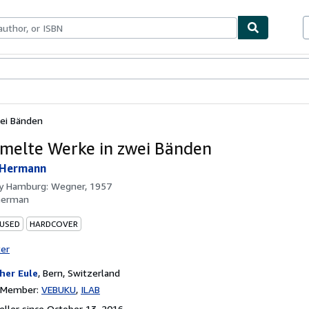
bles
Textbooks
Sellers
Start Selling
ei Bänden
elte Werke in zwei Bänden
 Hermann
by
Hamburg: Wegner, 1957
German
 USED
HARDCOVER
ter
her Eule
,
Bern, Switzerland
n Member:
VEBUKU
ILAB
ller since October 13, 2016