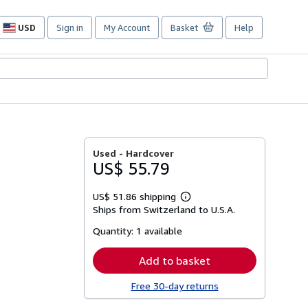
USD
Sign in
My Account
Basket
Help
Site
shopping
preferences
Used -
Hardcover
US$ 55.79
US$ 51.86 shipping
Learn
Ships from Switzerland to U.S.A.
more
about
Quantity:
1 available
shipping
rates
Add to basket
Free 30-day returns