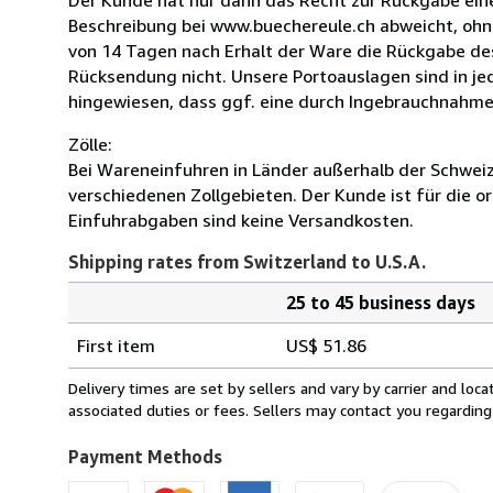
Beschreibung bei www.buechereule.ch abweicht, ohne 
von 14 Tagen nach Erhalt der Ware die Rückgabe des 
Rücksendung nicht. Unsere Portoauslagen sind in je
hingewiesen, dass ggf. eine durch Ingebrauchnahm
Zölle:
Bei Wareneinfuhren in Länder außerhalb der Schweiz 
verschiedenen Zollgebieten. Der Kunde ist für die
Einfuhrabgaben sind keine Versandkosten.
Shipping rates from Switzerland to U.S.A.
25 to 45 business days
Order
Shipping
quantity
First item
US$ 51.86
rates
from
Delivery times are set by sellers and vary by carrier and lo
Switzerland
associated duties or fees. Sellers may contact you regarding
to
U.S.A.
Payment Methods