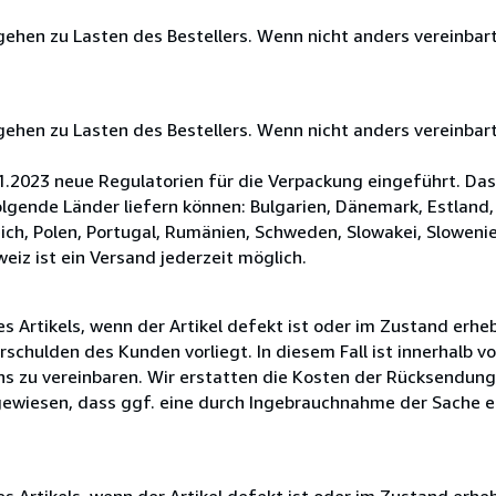
ehen zu Lasten des Bestellers. Wenn nicht anders vereinbart
ehen zu Lasten des Bestellers. Wenn nicht anders vereinbart
.2023 neue Regulatorien für die Verpackung eingeführt. Das 
lgende Länder liefern können: Bulgarien, Dänemark, Estland, 
ich, Polen, Portugal, Rumänien, Schweden, Slowakei, Slowenie
eiz ist ein Versand jederzeit möglich.
 Artikels, wenn der Artikel defekt ist oder im Zustand erheb
schulden des Kunden vorliegt. In diesem Fall ist innerhalb v
ns zu vereinbaren. Wir erstatten die Kosten der Rücksendung 
gewiesen, dass ggf. eine durch Ingebrauchnahme der Sache 
 Artikels, wenn der Artikel defekt ist oder im Zustand erheb