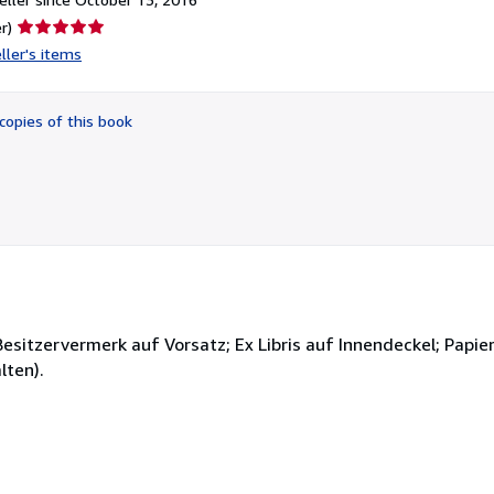
Seller
r)
rating
ller's items
5
out
of
copies of this book
5
stars
Besitzervermerk auf Vorsatz; Ex Libris auf Innendeckel; Papie
lten).