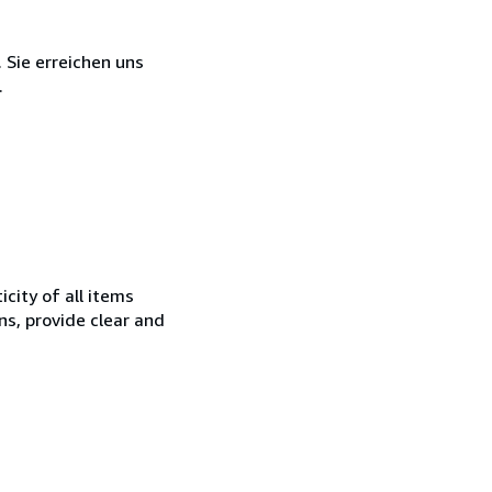
 Sie erreichen uns
.
city of all items
ns, provide clear and