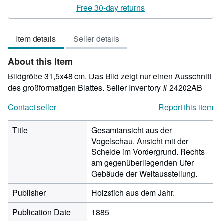
rating
Free 30-day returns
3
out
Item details
Seller details
of
5
About this Item
stars
Bildgröße 31,5x48 cm. Das Bild zeigt nur einen Ausschnitt
des großformatigen Blattes.
Seller Inventory # 24202AB
Contact seller
Report this item
Title
Gesamtansicht aus der
Vogelschau. Ansicht mit der
Schelde im Vordergrund. Rechts
am gegenüberliegenden Ufer
Gebäude der Weltausstellung.
Publisher
Holzstich aus dem Jahr.
Publication Date
1885