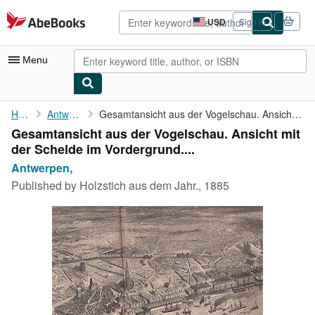
Skip to main content
AbeBooks.com
USD
Sign in
Site
shopping
preferences
Menu
My Account
Home
Antwerpen,
Gesamtansicht aus der Vogelschau. Ansicht mit der Schelde im ...
Gesamtansicht aus der Vogelschau. Ansicht mit
My Purchases
der Schelde im Vordergrund....
Advanced Search
Antwerpen,
Published by
Holzstich aus dem Jahr., 1885
Browse Collections
Rare Books
Art & Collectibles
Textbooks
Sellers
Start Selling