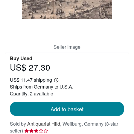
Help
CLOSE
Seller Image
Buy Used
US$ 27.30
Price
US$
US$ 11.47 shipping
27.30
Learn
Ships from Germany to U.S.A.
more
about
Quantity: 2 available
shipping
rates
Add to basket
Sold by
Antiquariat Hild
,
Weilburg, Germany
(3-star
Seller
seller)