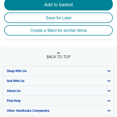
Add to basket
Save for Later
Create a Want for similar items
BACK TO TOP
Shop With Us
Sell With Us
Advanced Search
About Us
Browse Collections
Start Selling
Find Help
My Account
Join Our Affiliate Program
About AbeBooks
Other AbeBooks Companies
My Orders
Book Buyback
Media
Help