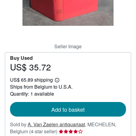
Help
CLOSE
Seller Image
Buy Used
US$ 35.72
Price
US$
US$ 65.89 shipping
35.72
Learn
Ships from Belgium to U.S.A.
more
about
Quantity: 1 available
shipping
rates
Add to basket
Sold by
A. Van Zaelen antiquariaat
,
MECHELEN,
Seller
Belgium
(4-star seller)