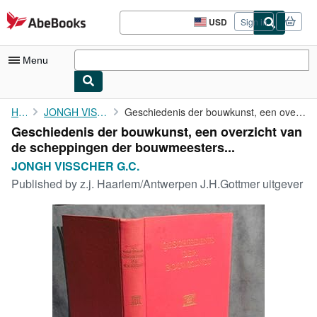
Skip to main content
AbeBooks.com
USD
Sign in
Site
shopping
preferences
Menu
My Account
Home
JONGH VISSCHER G.C.
Geschiedenis der bouwkunst, een overzicht van de scheppingen der...
Geschiedenis der bouwkunst, een overzicht van
My Purchases
de scheppingen der bouwmeesters...
Advanced Search
JONGH VISSCHER G.C.
Published by
z.j. Haarlem/Antwerpen J.H.Gottmer uitgever
Browse Collections
Rare Books
Art & Collectibles
Textbooks
Sellers
Start Selling