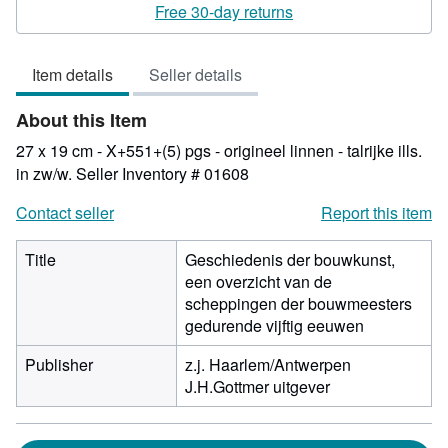
rating
Free 30-day returns
4
out
Item details
Seller details
of
5
About this Item
stars
27 x 19 cm - X+551+(5) pgs - origineel linnen - talrijke ills.
in zw/w.
Seller Inventory # 01608
Contact seller
Report this item
Title
Geschiedenis der bouwkunst,
een overzicht van de
scheppingen der bouwmeesters
gedurende vijftig eeuwen
Publisher
z.j. Haarlem/Antwerpen
J.H.Gottmer uitgever