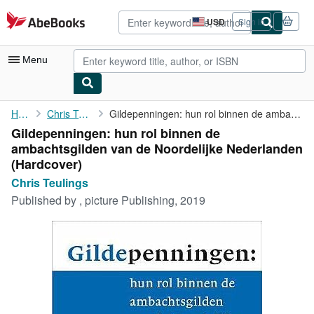
Skip to main content
AbeBooks.com
USD
Sign in
Site
shopping
preferences
Menu
My Account
Home
Chris Teulings
Gildepenningen: hun rol binnen de ambachtsgilden van de ...
Gildepenningen: hun rol binnen de
My Purchases
ambachtsgilden van de Noordelijke Nederlanden
Advanced Search
(Hardcover)
Chris Teulings
Browse Collections
Published by
, picture Publishing, 2019
Rare Books
Art & Collectibles
Textbooks
Sellers
Start Selling