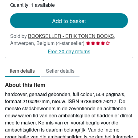
about
Quantity: 1 available
shipping
rates
Add to basket
Sold by
BOOKSELLER - ERIK TONEN BOOKS
,
Seller
Antwerpen, Belgium
(4-star seller)
rating
Free 30-day returns
4
out
Item details
Seller details
of
5
About this Item
stars
hardcover, genaaid gebonden, full colour, 504 pagina's,
formaat 210x297mm, nieuw. ISBN 9789492576217. De
meeste stadsbewoners in de zeventiende en achttiende
eeuw waren lid van een ambachtsgilde of hadden er direct
mee te maken. Kennis van en vooral begrip voor die
ambachtsgilden is daarom belangrijk. Van de interne
organisatie van die ambachtsgilden is gezien het informele