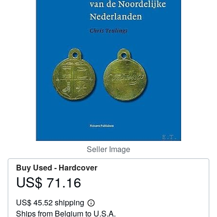
Help
CLOSE
Seller Image
Buy Used -
Hardcover
US$ 71.16
Price
US$
US$ 45.52 shipping
71.16
Learn
Ships from Belgium to U.S.A.
more