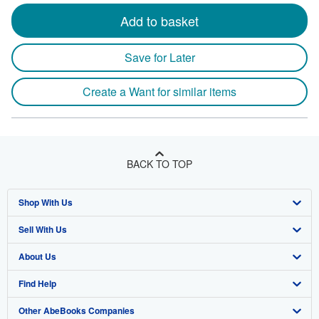
Add to basket
Save for Later
Create a Want for similar items
BACK TO TOP
Shop With Us
Sell With Us
Advanced Search
About Us
Browse Collections
Start Selling
Find Help
My Account
Join Our Affiliate Program
About AbeBooks
Other AbeBooks Companies
My Orders
Book Buyback
Media
Help