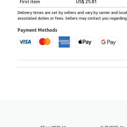
First item
US$ 25.81
rates
from
Delivery times are set by sellers and vary by carrier and lo
Italy
associated duties or fees. Sellers may contact you regarding
to
U.S.A.
Payment Methods