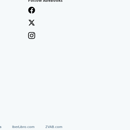
Follow AbeBooks
a
IberLibro.com
ZVAB.com