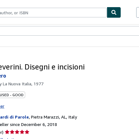
bles
Textbooks
Sellers
Start Selling
verini. Disegni e incisioni
ero
by
La Nuova Italia, 1977
 USED - GOOD
ter
iardi di Parole
,
Pietra Marazzi, AL, Italy
ller since December 6, 2018
Seller
r)
rating