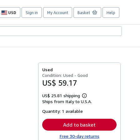
USD
Sign in
My Account
Basket
Help
Site
shopping
preferences
Used
Condition: Used - Good
US$ 59.17
US$ 25.81 shipping
Learn
Ships from Italy to U.S.A.
more
about
Quantity:
1 available
shipping
rates
Add to basket
Free 30-day returns