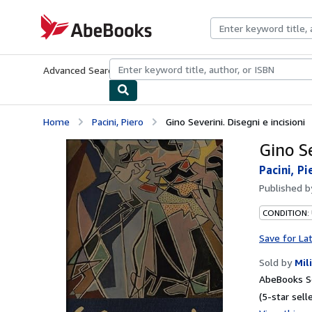
Skip to main content
AbeBooks.com
Advanced Search
Browse Collections
Rare Books
Art & Collecti
Home
Pacini, Piero
Gino Severini. Disegni e incisioni
Gino Se
Pacini, Pi
Published 
CONDITION:
Save for La
Sold by
Mil
AbeBooks Se
(5-star selle