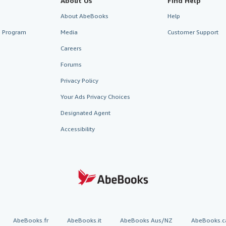
About Us
Find Help
About AbeBooks
Help
te Program
Media
Customer Support
Careers
Forums
Privacy Policy
Your Ads Privacy Choices
Designated Agent
Accessibility
AbeBooks.fr
AbeBooks.it
AbeBooks Aus/NZ
AbeBooks.c