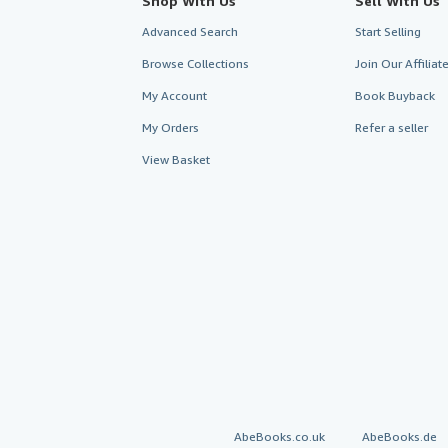
Shop With Us
Sell With Us
Advanced Search
Start Selling
Browse Collections
Join Our Affilia
My Account
Book Buyback
My Orders
Refer a seller
View Basket
AbeBooks.co.uk
AbeBooks.de