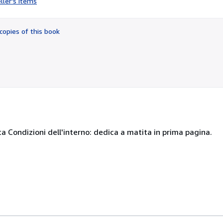
ller's items
5
out
of
copies of this book
5
stars
a Condizioni dell'interno: dedica a matita in prima pagina.