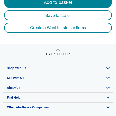
Add to basket
Save for Later
Create a Want for similar items
BACK TO TOP
Shop With Us
Sell With Us
Advanced Search
About Us
Browse Collections
Start Selling
Find Help
My Account
Join Our Affiliate Program
About AbeBooks
Other AbeBooks Companies
My Orders
Book Buyback
Media
Help