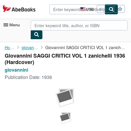
Skip to main content
AbeBooks.com
USD
Sign in
Site
shopping
preferences
Menu
My Account
Home
giovannini
Giovannini SAGGI CRITICI VOL 1 zanichelli 1936
Giovannini SAGGI CRITICI VOL 1 zanichelli 1936
My Purchases
(Hardcover)
Advanced Search
giovannini
Publication Date:
1936
Browse Collections
Rare Books
Art & Collectibles
Textbooks
Sellers
Start Selling