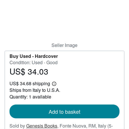
Help
CLOSE
Seller Image
Buy Used -
Hardcover
Condition: Used - Good
US$ 34.03
Price
US$
US$ 34.68 shipping
34.03
Learn
Ships from Italy to U.S.A.
more
about
Quantity: 1 available
shipping
rates
Add to basket
Sold by
Genesis Books
,
Fonte Nuova, RM, Italy
(5-