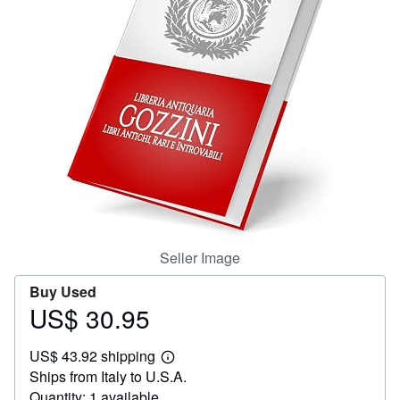
Help
CLOSE
Seller Image
Buy Used
US$ 30.95
Price
US$
US$ 43.92 shipping
30.95
Learn
Ships from Italy to U.S.A.
more
about
Quantity: 1 available