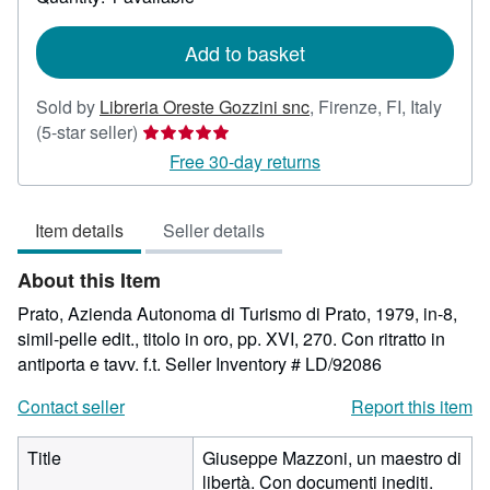
shipping
rates
Add to basket
Sold by
Libreria Oreste Gozzini snc
,
Firenze, FI, Italy
Seller
(5-star seller)
rating
Free 30-day returns
5
out
Item details
Seller details
of
5
About this Item
stars
Prato, Azienda Autonoma di Turismo di Prato, 1979, in-8,
simil-pelle edit., titolo in oro, pp. XVI, 270. Con ritratto in
antiporta e tavv. f.t.
Seller Inventory # LD/92086
Contact seller
Report this item
Title
Giuseppe Mazzoni, un maestro di
libertà. Con documenti inediti.