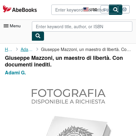
Skip to main content
AbeBooks.com
USD
Sign in
Site
shopping
preferences
Menu
My Account
Home
Adami G.
Giuseppe Mazzoni, un maestro di libertà. Con documenti inediti.
Giuseppe Mazzoni, un maestro di libertà. Con
My Purchases
documenti inediti.
Advanced Search
Adami G.
Browse Collections
Rare Books
Art & Collectibles
Textbooks
Sellers
Start Selling