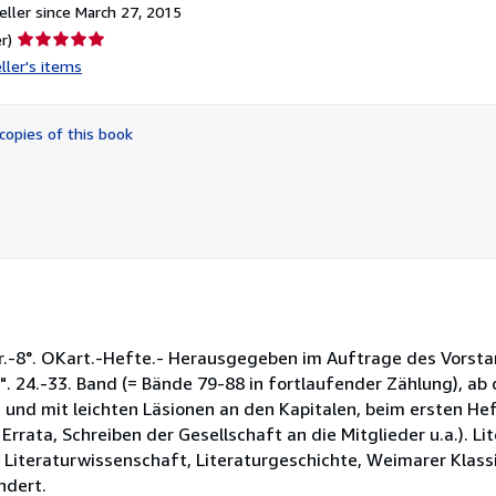
ller since March 27, 2015
Seller
r)
rating
ller's items
5
out
of
copies of this book
5
stars
.-8°. OKart.-Hefte.- Herausgegeben im Auftrage des Vorst
". 24.-33. Band (= Bände 79-88 in fortlaufender Zählung), a
 und mit leichten Läsionen an den Kapitalen, beim ersten He
rrata, Schreiben der Gesellschaft an die Mitglieder u.a.). Li
 Literaturwissenschaft, Literaturgeschichte, Weimarer Klass
ndert.