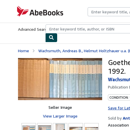
Skip to main content
AbeBooks.com
Advanced Search
Browse Collections
Rare Books
Art & Collecti
Home
Wachsmuth, Andreas B., Helmut Holtzhauer u.a. (H
Goethe
1992.
Wachsmuth
Publication
CONDITION:
Seller Image
Save for La
View Larger Image
Sold by
Ant
Associatio