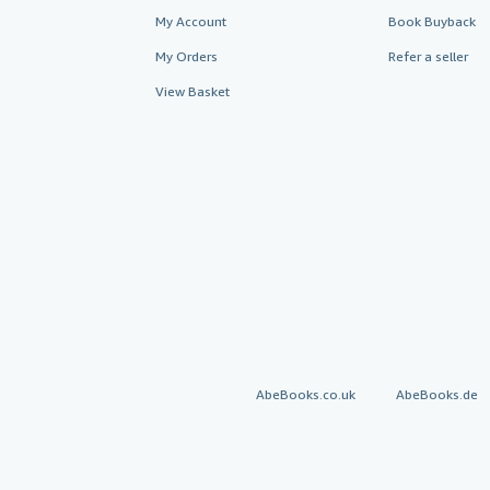
My Account
Book Buyback
My Orders
Refer a seller
View Basket
AbeBooks.co.uk
AbeBooks.de