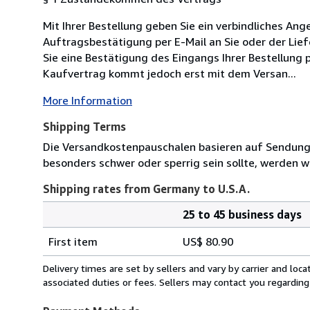
Mit Ihrer Bestellung geben Sie ein verbindliches Ang
Auftragsbestätigung per E-Mail an Sie oder der Li
Sie eine Bestätigung des Eingangs Ihrer Bestellung 
Kaufvertrag kommt jedoch erst mit dem Versan...
More Information
Shipping Terms
Die Versandkostenpauschalen basieren auf Sendungen
besonders schwer oder sperrig sein sollte, werden wi
Shipping rates from Germany to U.S.A.
25 to 45 business days
Order
Shipping
quantity
First item
US$ 80.90
rates
from
Delivery times are set by sellers and vary by carrier and lo
Germany
associated duties or fees. Sellers may contact you regarding
to