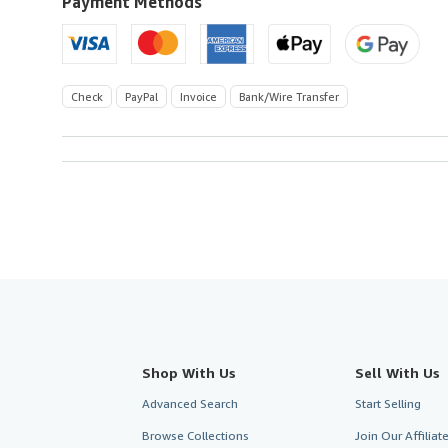
U.S.A.
Payment Methods
Check
PayPal
Invoice
Bank/Wire Transfer
Shop With Us
Sell With Us
Advanced Search
Start Selling
Browse Collections
Join Our Affilia