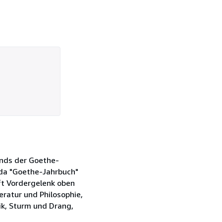
ands der Goethe-
b da "Goethe-Jahrbuch"
ft Vordergelenk oben
teratur und Philosophie,
ik, Sturm und Drang,