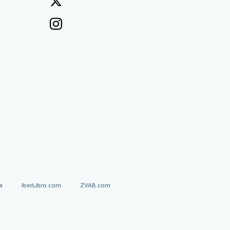
a
IberLibro.com
ZVAB.com