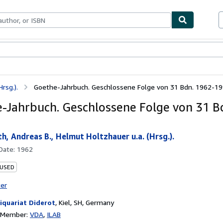
bles
Textbooks
Sellers
Start Selling
rsg.).
Goethe-Jahrbuch. Geschlossene Folge von 31 Bdn. 1962-19
-Jahrbuch. Geschlossene Folge von 31 B
, Andreas B., Helmut Holtzhauer u.a. (Hrsg.).
 Date:
1962
 USED
ter
iquariat Diderot
,
Kiel, SH, Germany
n Member:
VDA
ILAB