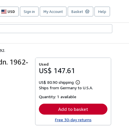
USD
Sign in
My Account
Basket
Help
Site
shopping
preferences
92.
dn. 1962-
Used
US$ 147.61
US$ 80.90 shipping
Learn
Ships from Germany to U.S.A.
more
about
Quantity:
1 available
shipping
rates
Add to basket
Free 30-day returns