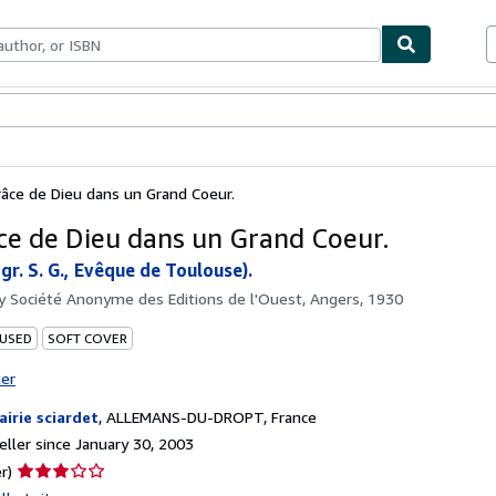
bles
Textbooks
Sellers
Start Selling
râce de Dieu dans un Grand Coeur.
ce de Dieu dans un Grand Coeur.
r. S. G., Evêque de Toulouse).
by
Société Anonyme des Editions de l'Ouest, Angers, 1930
 USED
SOFT COVER
ter
rairie sciardet
,
ALLEMANS-DU-DROPT, France
ller since January 30, 2003
Seller
r)
rating