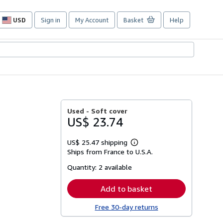
USD
Sign in
My Account
Basket
Help
Site
shopping
preferences
Used -
Soft cover
US$ 23.74
US$ 25.47 shipping
Learn
Ships from France to U.S.A.
more
about
Quantity:
2 available
shipping
rates
Add to basket
Free 30-day returns