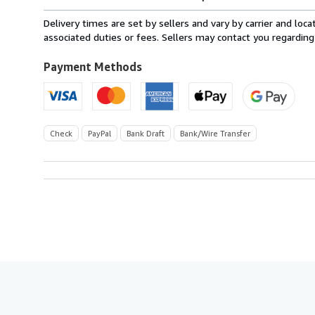
rates
from
Delivery times are set by sellers and vary by carrier and lo
France
associated duties or fees. Sellers may contact you regarding
to
U.S.A.
Payment Methods
Check
PayPal
Bank Draft
Bank/Wire Transfer