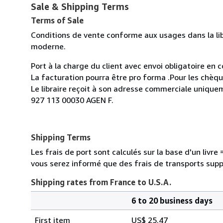
Sale & Shipping Terms
Terms of Sale
Conditions de vente conforme aux usages dans la lib
moderne.
Port à la charge du client avec envoi obligatoire e
La facturation pourra être pro forma .Pour les chèq
Le libraire reçoit à son adresse commerciale uniqu
927 113 00030 AGEN F.
Shipping Terms
Les frais de port sont calculés sur la base d'un livr
vous serez informé que des frais de transports sup
Shipping rates from France to U.S.A.
6 to 20 business days
Order
Shipping
quantity
First item
US$ 25.47