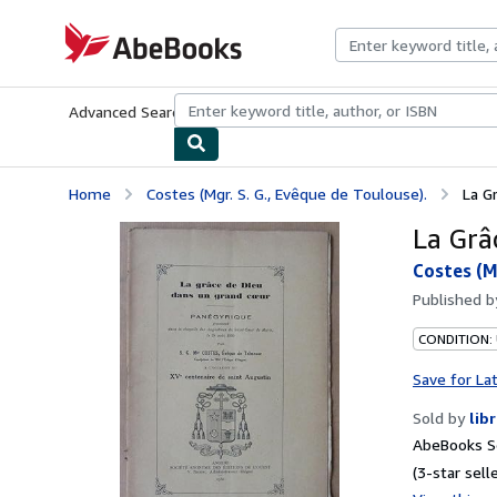
Skip to main content
AbeBooks.com
Advanced Search
Browse Collections
Rare Books
Art & Collecti
Home
Costes (Mgr. S. G., Evêque de Toulouse).
La G
La Grâ
Costes (Mg
Published 
CONDITION:
Save for La
Sold by
lib
AbeBooks Se
(3-star selle