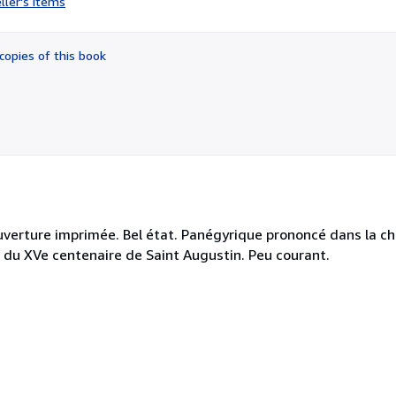
ller's items
3
out
of
copies of this book
5
stars
uverture imprimée. Bel état. Panégyrique prononcé dans la c
n du XVe centenaire de Saint Augustin. Peu courant.