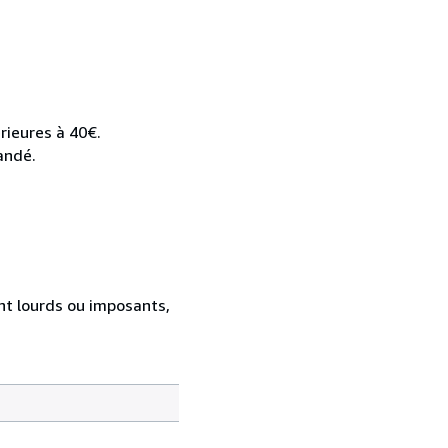
rieures à 40€.
andé.
ent lourds ou imposants,