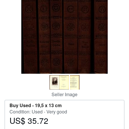
Help
CLOSE
Seller Image
Buy Used -
19,5 x 13 cm
Condition: Used - Very good
US$ 35.72
Price
US$