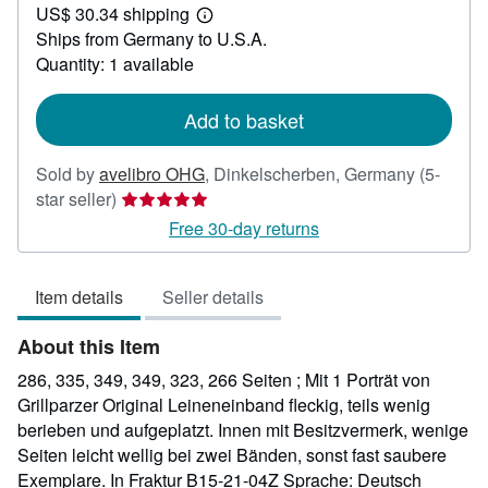
US$ 30.34 shipping
35.72
Learn
Ships from Germany to U.S.A.
more
about
Quantity: 1 available
shipping
rates
Add to basket
Sold by
avelibro OHG
,
Dinkelscherben, Germany
(5-
Seller
star seller)
rating
Free 30-day returns
5
out
Item details
Seller details
of
5
About this Item
stars
286, 335, 349, 349, 323, 266 Seiten ; Mit 1 Porträt von
Grillparzer Original Leineneinband fleckig, teils wenig
berieben und aufgeplatzt. Innen mit Besitzvermerk, wenige
Seiten leicht wellig bei zwei Bänden, sonst fast saubere
Exemplare. In Fraktur B15-21-04Z Sprache: Deutsch