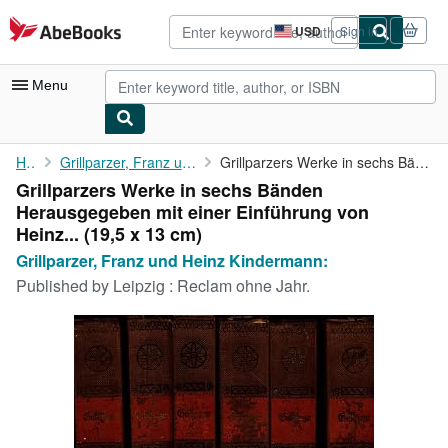
Skip to main content
AbeBooks.com
USD
Sign in
Site
shopping
preferences
Menu
My Account
Home
Grillparzer, Franz und Heinz Kindermann:
Grillparzers Werke in sechs Bänden Herausgegeben mit einer ...
Grillparzers Werke in sechs Bänden
My Purchases
Herausgegeben mit einer Einführung von
Advanced Search
Heinz... (19,5 x 13 cm)
Grillparzer, Franz und Heinz Kindermann:
Browse Collections
Published by
Leipzig : Reclam ohne Jahr.
Rare Books
Art & Collectibles
Textbooks
Sellers
Start Selling