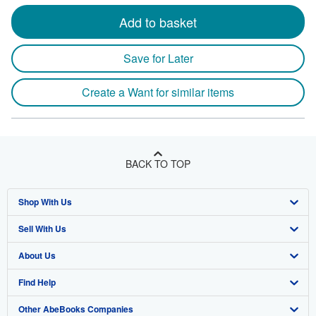
Add to basket
Save for Later
Create a Want for similar items
BACK TO TOP
Shop With Us
Sell With Us
Advanced Search
About Us
Browse Collections
Start Selling
Find Help
My Account
Join Our Affiliate Program
About AbeBooks
Other AbeBooks Companies
My Orders
Book Buyback
Media
Help