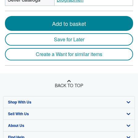
Add to basket
Save for Later
Create a Want for similar items
BACK TO TOP
Shop With Us
Sell With Us
Advanced Search
About Us
Browse Collections
Start Selling
Find Help
My Account
Join Our Affiliate Program
About AbeBooks