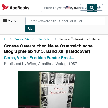
Skip to main content
AbeBooks.com
USD
Sign in
Site
shopping
preferences
Menu
My Account
Home
Cerha, Viktor, Friedrich Funder Ernst Haeusserman u. a.:
Grosse Österreicher. Neue Österreichische Biographie ab 1815. ...
Grosse Österreicher. Neue Österreichische
My Purchases
Biographie ab 1815. Band XII. (Hardcover)
Advanced Search
Cerha, Viktor, Friedrich Funder Ernst...
Published by
Wien, Amalthea Verlag, 1957
Browse Collections
Rare Books
Art & Collectibles
Textbooks
Sellers
Start Selling