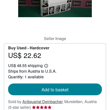
Help
CLOSE
Seller Image
Buy Used -
Hardcover
US$ 22.62
Price
US$
US$ 48.55 shipping
22.62
Learn
Ships from Austria to U.S.A.
more
about
Quantity: 1 available
shipping
rates
Add to basket
Sold by
Antiquariat Deinbacher
,
Murstetten, Austria
Seller
(5-star seller)