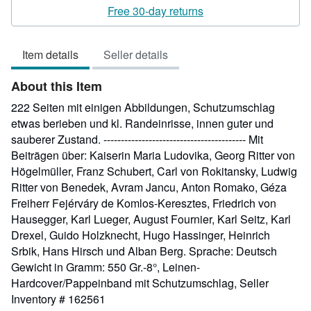
rating
Free 30-day returns
5
out
Item details
Seller details
of
5
About this Item
stars
222 Seiten mit einigen Abbildungen, Schutzumschlag
etwas berieben und kl. Randeinrisse, innen guter und
sauberer Zustand. ----------------------------------------- Mit
Beiträgen über: Kaiserin Maria Ludovika, Georg Ritter von
Högelmüller, Franz Schubert, Carl von Rokitansky, Ludwig
Ritter von Benedek, Avram Jancu, Anton Romako, Géza
Freiherr Fejérváry de Komlos-Keresztes, Friedrich von
Hausegger, Karl Lueger, August Fournier, Karl Seitz, Karl
Drexel, Guido Holzknecht, Hugo Hassinger, Heinrich
Srbik, Hans Hirsch und Alban Berg. Sprache: Deutsch
Gewicht in Gramm: 550 Gr.-8°, Leinen-
Hardcover/Pappeinband mit Schutzumschlag,
Seller
Inventory # 162561