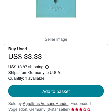
Help
CLOSE
Seller Image
Buy Used
US$ 33.33
Price
US$
US$ 13.87 shipping
33.33
Learn
Ships from Germany to U.S.A.
more
about
Quantity: 1 available
shipping
rates
Add to basket
Sold by
Agrotinas VersandHandel
,
Fredersdorf-
Seller
Vogelsdorf, Germany
(3-star seller)