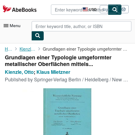
Skip to main content
AbeBooks.com
USD
Sign in
Site
shopping
preferences
Menu
My Account
Home
Kienzle, Otto
Grundlagen einer Typologie umgeformter metallischer Oberflächen ...
Grundlagen einer Typologie umgeformter
My Purchases
metallischer Oberflächen mittels...
Advanced Search
Kienzle, Otto
;
Klaus Mietzner
Published by
Springer-Verlag Berlin / Heidelberg / New York
Browse Collections
Rare Books
Art & Collectibles
Textbooks
Sellers
Start Selling