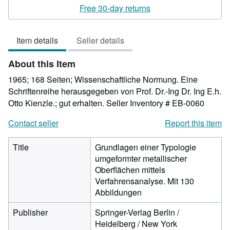
rating
Free 30-day returns
3
out
Item details
Seller details
of
5
About this Item
stars
1965; 168 Seiten; Wissenschaftliche Normung. Eine
Schriftenreihe herausgegeben von Prof. Dr.-Ing Dr. Ing E.h.
Otto Kienzle.; gut erhalten.
Seller Inventory # EB-0060
Contact seller
Report this item
Title
Grundlagen einer Typologie
umgeformter metallischer
Oberflächen mittels
Verfahrensanalyse. Mit 130
Abbildungen
Publisher
Springer-Verlag Berlin /
Heidelberg / New York