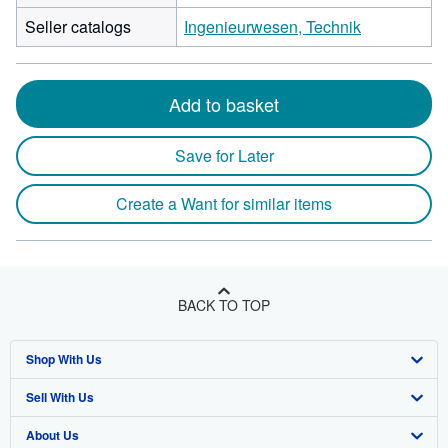
Seller catalogs
Ingenieurwesen, Technik
Add to basket
Save for Later
Create a Want for similar items
BACK TO TOP
Shop With Us
Sell With Us
Advanced Search
About Us
Browse Collections
Start Selling