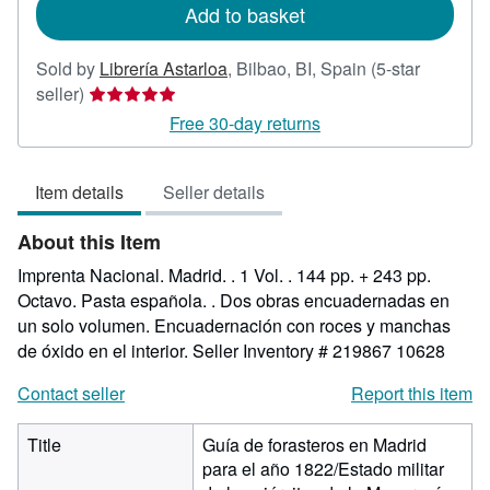
Add to basket
Sold by
Librería Astarloa
,
Bilbao, BI, Spain
(5-star
Seller
seller)
rating
Free 30-day returns
5
out
Item details
Seller details
of
5
About this Item
stars
Imprenta Nacional. Madrid. . 1 Vol. . 144 pp. + 243 pp.
Octavo. Pasta española. . Dos obras encuadernadas en
un solo volumen. Encuadernación con roces y manchas
de óxido en el interior.
Seller Inventory # 219867 10628
Contact seller
Report this item
Title
Guía de forasteros en Madrid
para el año 1822/Estado militar