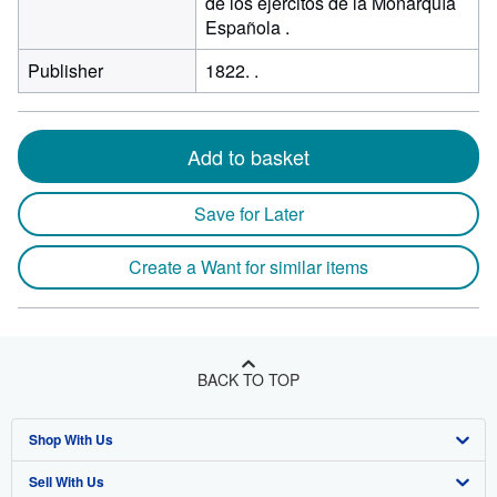
de los ejércitos de la Monarquía
Española .
Publisher
1822. .
Add to basket
Save for Later
Create a Want for similar items
BACK TO TOP
Shop With Us
Sell With Us
Advanced Search