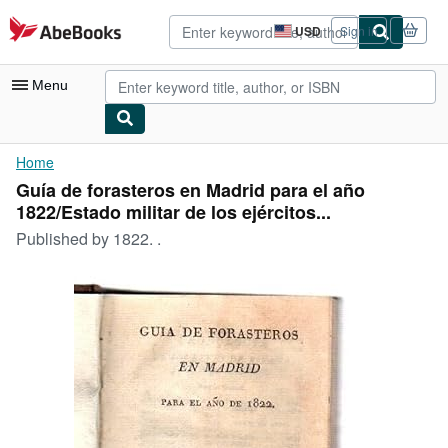
Skip to main content
AbeBooks.com
USD
Sign in
Site
shopping
preferences
Menu
My Account
Home
Guía de forasteros en Madrid para el año
My Purchases
1822/Estado militar de los ejércitos...
Advanced Search
Published by
1822. .
Browse Collections
Rare Books
Art & Collectibles
Textbooks
Sellers
Start Selling