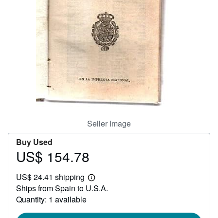
Help
CLOSE
Seller Image
Buy Used
US$ 154.78
Price
US$
US$ 24.41 shipping
154.78
Learn
Ships from Spain to U.S.A.
more
about
Quantity: 1 available
shipping
rates