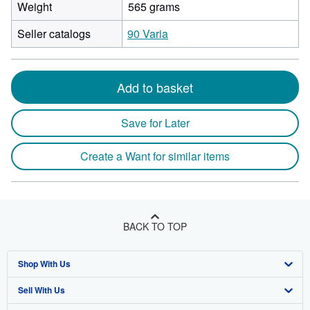
Weight
565 grams
Seller catalogs
90 Varia
Add to basket
Save for Later
Create a Want for similar items
BACK TO TOP
Shop With Us
Sell With Us
Advanced Search