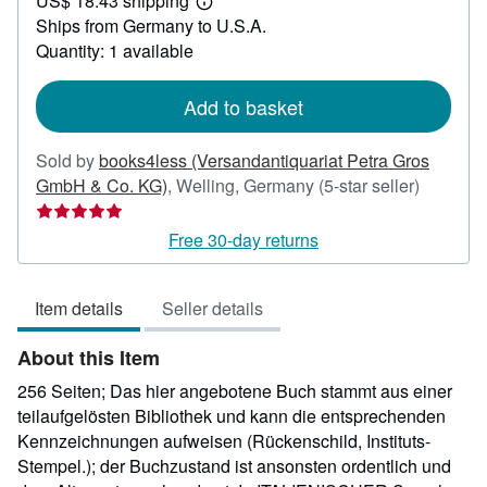
US$ 18.43 shipping
71.37
Learn
Ships from Germany to U.S.A.
more
about
Quantity: 1 available
shipping
rates
Add to basket
Sold by
books4less (Versandantiquariat Petra Gros
Seller
GmbH & Co. KG)
,
Welling, Germany
(5-star seller)
rating
5
Free 30-day returns
out
of
Item details
Seller details
5
stars
About this Item
256 Seiten; Das hier angebotene Buch stammt aus einer
teilaufgelösten Bibliothek und kann die entsprechenden
Kennzeichnungen aufweisen (Rückenschild, Instituts-
Stempel.); der Buchzustand ist ansonsten ordentlich und