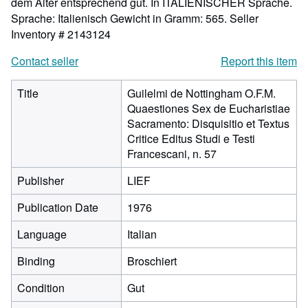
dem Alter entsprechend gut. In ITALIENISCHER Sprache.
Sprache: Italienisch Gewicht in Gramm: 565.
Seller
Inventory # 2143124
Contact seller
Report this item
Title
Guilelmi de Nottingham O.F.M.
Quaestiones Sex de Eucharistiae
Sacramento: Disquisitio et Textus
Critice Editus Studi e Testi
Francescani, n. 57
Publisher
LIEF
Publication Date
1976
Language
Italian
Binding
Broschiert
Condition
Gut