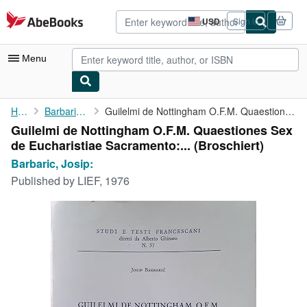
Skip to main content
AbeBooks.com
USD
Sign in
Site
shopping
preferences
Menu
My Account
Home
Barbaric, Josip:
Guilelmi de Nottingham O.F.M. Quaestiones Sex de Eucharistiae ...
Guilelmi de Nottingham O.F.M. Quaestiones Sex
My Purchases
de Eucharistiae Sacramento:... (Broschiert)
Advanced Search
Barbaric, Josip:
Published by
LIEF, 1976
Browse Collections
Rare Books
Art & Collectibles
Textbooks
Sellers
Start Selling