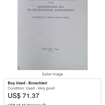
Help
CLOSE
Seller Image
Buy Used -
Broschiert
Condition: Used - Very good
US$ 71.37
Price
US$