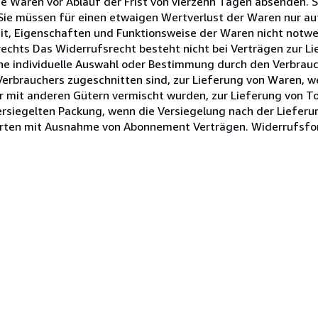
die Waren vor Ablauf der Frist von vierzehn Tagen absenden. S
Sie müssen für einen etwaigen Wertverlust der Waren nur a
eit, Eigenschaften und Funktionsweise der Waren nicht not
rechts Das Widerrufsrecht besteht nicht bei Verträgen zur L
eine individuelle Auswahl oder Bestimmung durch den Verbrau
 Verbrauchers zugeschnitten sind, zur Lieferung von Waren, w
r mit anderen Gütern vermischt wurden, zur Lieferung von T
siegelten Packung, wenn die Versiegelung nach der Lieferu
trierten mit Ausnahme von Abonnement Verträgen. Widerrufsf