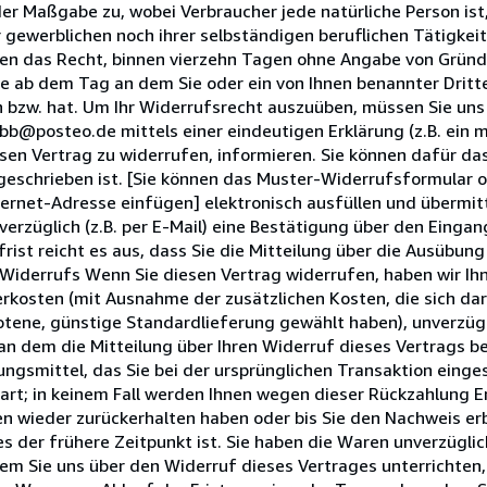
er Maßgabe zu, wobei Verbraucher jede natürliche Person ist
 gewerblichen noch ihrer selbständigen beruflichen Tätigke
en das Recht, binnen vierzehn Tagen ohne Angabe von Gründ
e ab dem Tag an dem Sie oder ein von Ihnen benannter Dritter
n bzw. hat. Um Ihr Widerrufsrecht auszuüben, müssen Sie un
@posteo.de mittels einer eindeutigen Erklärung (z.B. ein m
diesen Vertrag zu widerrufen, informieren. Sie können dafür d
geschrieben ist. [Sie können das Muster-Widerrufsformular 
ternet-Adresse einfügen] elektronisch ausfüllen und übermit
verzüglich (z.B. per E-Mail) eine Bestätigung über den Eingan
ist reicht es aus, dass Sie die Mitteilung über die Ausübun
Widerrufs Wenn Sie diesen Vertrag widerrufen, haben wir Ihn
ferkosten (mit Ausnahme der zusätzlichen Kosten, die sich da
botene, günstige Standardlieferung gewählt haben), unverzüg
n dem die Mitteilung über Ihren Widerruf dieses Vertrags be
gsmittel, das Sie bei der ursprünglichen Transaktion einges
art; in keinem Fall werden Ihnen wegen dieser Rückzahlung E
en wieder zurückerhalten haben oder bis Sie den Nachweis er
 der frühere Zeitpunkt ist. Sie haben die Waren unverzüglich
em Sie uns über den Widerruf dieses Vertrages unterrichten