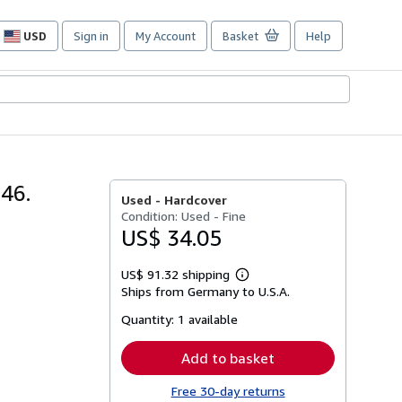
USD
Sign in
My Account
Basket
Help
Site
shopping
preferences
46.
Used -
Hardcover
Condition: Used - Fine
US$ 34.05
US$ 91.32 shipping
Learn
Ships from Germany to U.S.A.
more
about
Quantity:
1 available
shipping
rates
Add to basket
Free 30-day returns