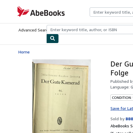
Skip to main content
AbeBooks.com
Advanced Search
Browse Collections
Rare Books
Art & Collecti
Home
Der Gu
Folge
Published 
Language:
CONDITION: 
Save for La
Sold by
BBB
AbeBooks Se