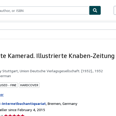
bles
Textbooks
Sellers
Start Selling
te Kamerad. Illustrierte Knaben-Zeitung 
by
Stuttgart, Union Deutsche Verlagsgesellschaft. [1932]., 1932
German
USED - FINE
HARDCOVER
ter
-Internetbuchantiquariat
,
Bremen, Germany
ller since February 4, 2015
Seller