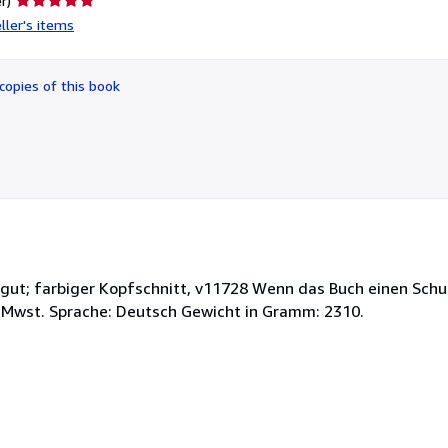
r)
rating
ller's items
5
out
of
copies of this book
5
stars
 gut; farbiger Kopfschnitt, v11728 Wenn das Buch einen Schu
 Mwst. Sprache: Deutsch Gewicht in Gramm: 2310.