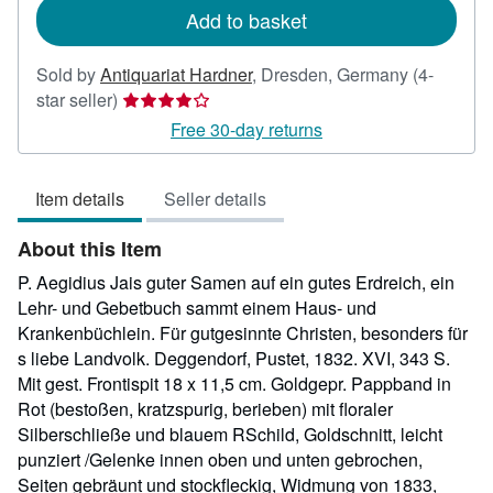
Add to basket
Sold by
Antiquariat Hardner
,
Dresden, Germany
(4-
Seller
star seller)
rating
Free 30-day returns
4
out
Item details
Seller details
of
5
About this Item
stars
P. Aegidius Jais guter Samen auf ein gutes Erdreich, ein
Lehr- und Gebetbuch sammt einem Haus- und
Krankenbüchlein. Für gutgesinnte Christen, besonders für
s liebe Landvolk. Deggendorf, Pustet, 1832. XVI, 343 S.
Mit gest. Frontispit 18 x 11,5 cm. Goldgepr. Pappband in
Rot (bestoßen, kratzspurig, berieben) mit floraler
Silberschließe und blauem RSchild, Goldschnitt, leicht
punziert /Gelenke innen oben und unten gebrochen,
Seiten gebräunt und stockfleckig, Widmung von 1833,