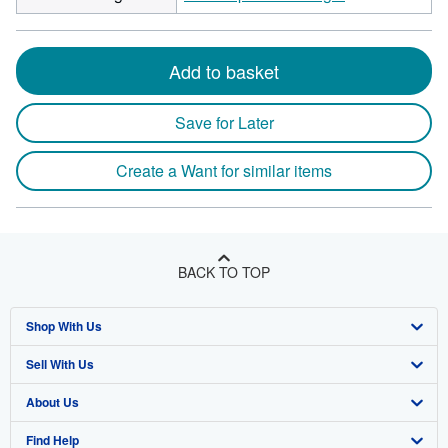
Add to basket
Save for Later
Create a Want for similar items
BACK TO TOP
Shop With Us
Sell With Us
Advanced Search
About Us
Browse Collections
Start Selling
Find Help
My Account
Join Our Affiliate Program
About AbeBooks