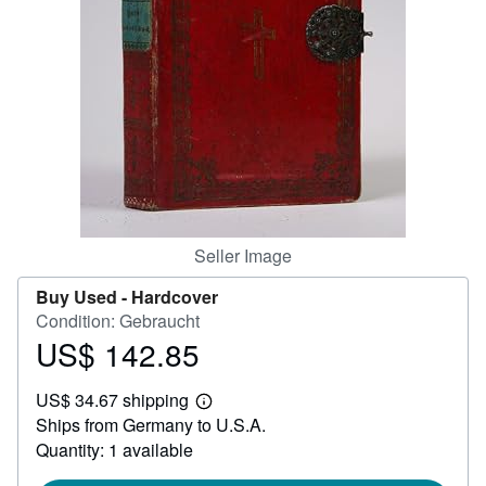
Help
CLOSE
Seller Image
Buy Used -
Hardcover
Condition: Gebraucht
US$ 142.85
Price
US$
US$ 34.67 shipping
142.85
Learn
Ships from Germany to U.S.A.
more
about
Quantity: 1 available
shipping
rates