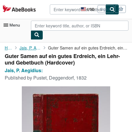
Skip to main content
AbeBooks.com
USD
Sign in
Site
shopping
preferences
Menu
My Account
Home
Jais, P. Aegidius:
Guter Samen auf ein gutes Erdreich, ein Lehr- und Gebetbuch
Guter Samen auf ein gutes Erdreich, ein Lehr-
My Purchases
und Gebetbuch (Hardcover)
Advanced Search
Jais, P. Aegidius:
Published by
Pustet, Deggendorf, 1832
Browse Collections
Rare Books
Art & Collectibles
Textbooks
Sellers
Start Selling