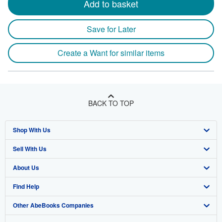
Add to basket
Save for Later
Create a Want for similar items
BACK TO TOP
Shop With Us
Sell With Us
Advanced Search
About Us
Browse Collections
Start Selling
Find Help
My Account
Join Our Affiliate Program
About AbeBooks
Other AbeBooks Companies
My Orders
Book Buyback
Media
Help