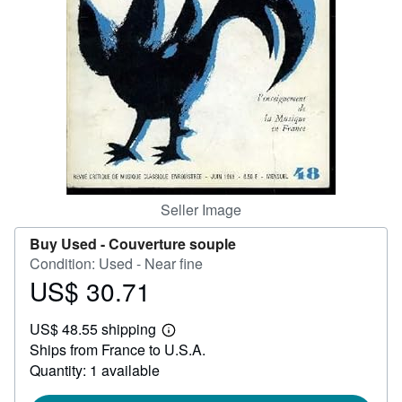
Help
CLOSE
Seller Image
Buy Used -
Couverture souple
Condition: Used - Near fine
US$ 30.71
Price
US$
US$ 48.55 shipping
30.71
Learn
Ships from France to U.S.A.
more
about
Quantity: 1 available
shipping
rates