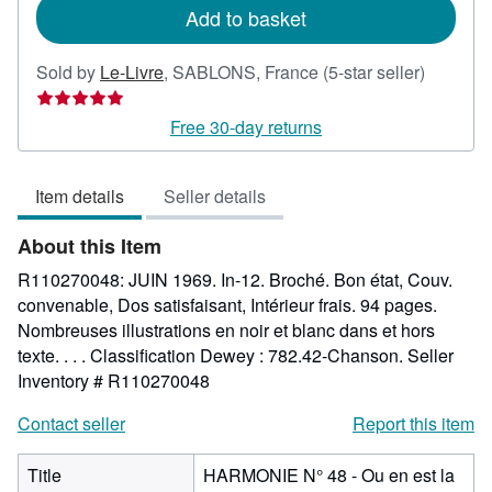
Add to basket
Seller
Sold by
Le-Livre
,
SABLONS, France
(5-star seller)
rating
5
Free 30-day returns
out
of
Item details
Seller details
5
stars
About this Item
R110270048: JUIN 1969. In-12. Broché. Bon état, Couv.
convenable, Dos satisfaisant, Intérieur frais. 94 pages.
Nombreuses illustrations en noir et blanc dans et hors
texte. . . . Classification Dewey : 782.42-Chanson.
Seller
Inventory # R110270048
Contact seller
Report this item
Title
HARMONIE N° 48 - Ou en est la