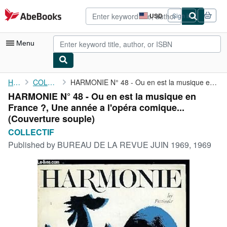
Skip to main content
AbeBooks.com
USD
Sign in
Site
shopping
preferences
Menu
My Account
Home
COLLECTIF
HARMONIE N° 48 - Ou en est la musique en France ?, Une année a ...
HARMONIE N° 48 - Ou en est la musique en
My Purchases
France ?, Une année a l'opéra comique...
Advanced Search
(Couverture souple)
COLLECTIF
Browse Collections
Published by
BUREAU DE LA REVUE JUIN 1969, 1969
Rare Books
Art & Collectibles
Textbooks
Sellers
Start Selling