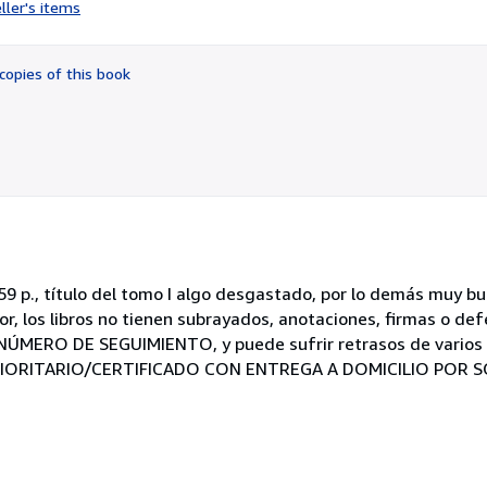
rating
ller's items
5
out
of
copies of this book
5
stars
759 p., título del tomo I algo desgastado, por lo demás muy b
erior, los libros no tienen subrayados, anotaciones, firmas o de
ERO DE SEGUIMIENTO, y puede sufrir retrasos de varios d
 PRIORITARIO/CERTIFICADO CON ENTREGA A DOMICILIO POR SO