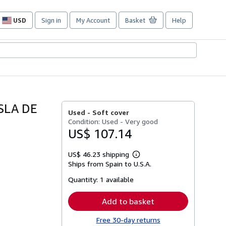
USD
Sign in
My Account
Basket
Help
Site
shopping
preferences
ISLA DE
Used -
Soft cover
Condition: Used - Very good
US$ 107.14
US$ 46.23 shipping
Learn
Ships from Spain to U.S.A.
more
about
Quantity:
1 available
shipping
rates
Add to basket
Free 30-day returns