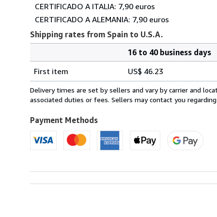
CERTIFICADO A ITALIA: 7,90 euros
CERTIFICADO A ALEMANIA: 7,90 euros
Shipping rates from Spain to U.S.A.
16 to 40 business days
Order
Shipping
quantity
First item
US$ 46.23
rates
from
Delivery times are set by sellers and vary by carrier and lo
Spain
associated duties or fees. Sellers may contact you regarding
to
U.S.A.
Payment Methods