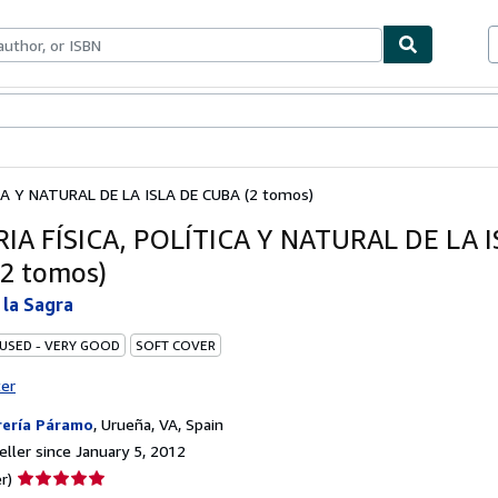
bles
Textbooks
Sellers
Start Selling
CA Y NATURAL DE LA ISLA DE CUBA (2 tomos)
IA FÍSICA, POLÍTICA Y NATURAL DE LA 
2 tomos)
la Sagra
 USED - VERY GOOD
SOFT COVER
ter
rería Páramo
,
Urueña, VA, Spain
ller since January 5, 2012
Seller
r)