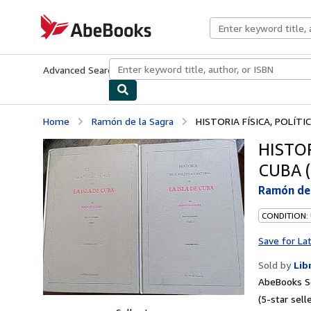
Skip to main content
AbeBooks.com
Advanced Search
Browse Collections
Rare Books
Art & Collecti
Home
Ramón de la Sagra
HISTORIA FÍSICA, POLÍTI
HISTOR
CUBA (
Ramón de 
CONDITION:
Save for La
Sold by
Lib
AbeBooks Se
(5-star selle