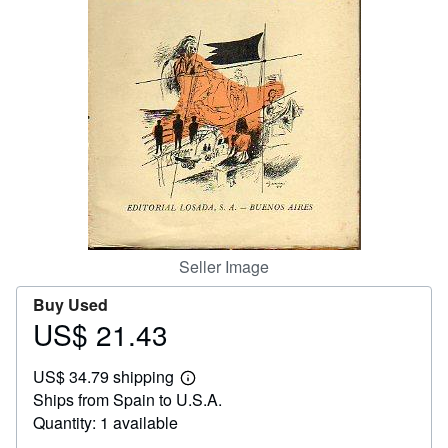
Help
CLOSE
Seller Image
Buy Used
US$ 21.43
Price
US$
US$ 34.79 shipping
21.43
Learn
Ships from Spain to U.S.A.
more
about
Quantity: 1 available
shipping
rates