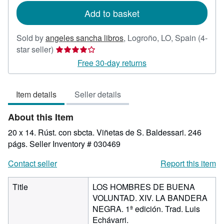
Add to basket
Sold by
angeles sancha libros
,
Logroño, LO, Spain
(4-
Seller
star seller)
rating
Free 30-day returns
4
out
Item details
Seller details
of
5
About this Item
stars
20 x 14. Rúst. con sbcta. Viñetas de S. Baldessari. 246
págs.
Seller Inventory # 030469
Contact seller
Report this item
Title
LOS HOMBRES DE BUENA
VOLUNTAD. XIV. LA BANDERA
NEGRA. 1ª edición. Trad. Luis
Echávarri.