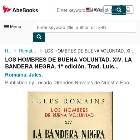
Skip to main content
AbeBooks.com
USD
Sign in
Site
shopping
preferences
Menu
My Account
Home
Romains, Jules.
LOS HOMBRES DE BUENA VOLUNTAD. XIV. LA BANDERA NEGRA. 1ª edición...
LOS HOMBRES DE BUENA VOLUNTAD. XIV. LA
My Purchases
BANDERA NEGRA. 1ª edición. Trad. Luis...
Advanced Search
Romains, Jules.
Published by
Losada. Grandes Novelas de Nuestra Época., Buenos Aires., 1951
Browse Collections
Rare Books
Art & Collectibles
Textbooks
Sellers
Start Selling