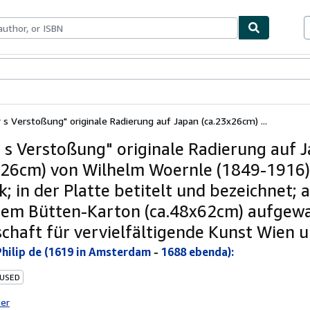
bles
Textbooks
Sellers
Start Selling
 s Verstoßung" originale Radierung auf Japan (ca.23x26cm) ...
 s Verstoßung" originale Radierung auf 
x26cm) von Wilhelm Woernle (1849-1916)
; in der Platte betitelt und bezeichnet; 
em Bütten-Karton (ca.48x62cm) aufgewa
schaft für vervielfältigende Kunst Wien
Philip de (1619 in Amsterdam
-
1688 ebenda):
 USED
ter