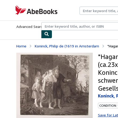
Skip to main content
AbeBooks.com
Advanced Search
Browse Collections
Rare Books
Art & Collecti
Home
Koninck, Philip de (1619 in Amsterdam
"Hagar
"Hagar
(ca.23
Koninck
schwer
Gesell
Koninck, 
CONDITION:
Save for La