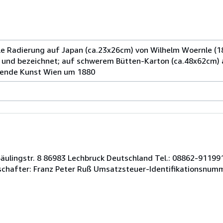
le Radierung auf Japan (ca.23x26cm) von Wilhelm Woernle (
elt und bezeichnet; auf schwerem Bütten-Karton (ca.48x62cm)
igende Kunst Wien um 1880
ulingstr. 8 86983 Lechbruck Deutschland Tel.: 08862-9119913
lschafter: Franz Peter Ruß Umsatzsteuer-Identifikationsnum