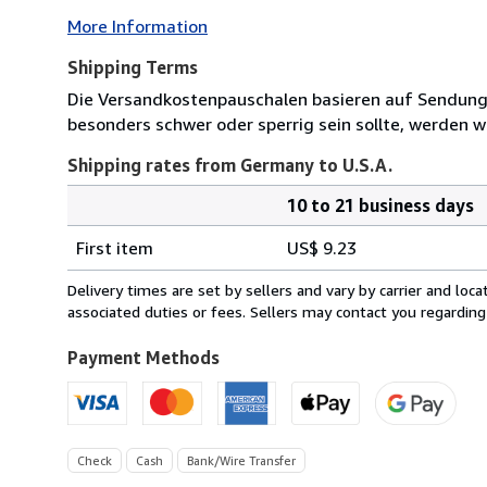
More Information
Shipping Terms
Die Versandkostenpauschalen basieren auf Sendungen
besonders schwer oder sperrig sein sollte, werden wi
Shipping rates from Germany to U.S.A.
10 to 21 business days
Order
Shipping
quantity
First item
US$ 9.23
rates
from
Delivery times are set by sellers and vary by carrier and lo
Germany
associated duties or fees. Sellers may contact you regarding
to
U.S.A.
Payment Methods
Check
Cash
Bank/Wire Transfer