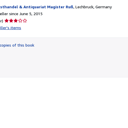
sthandel & Antiquariat Magister Ruß
,
Lechbruck, Germany
ller since June 5, 2015
Seller
r)
rating
ller's items
3
out
of
copies of this book
5
stars