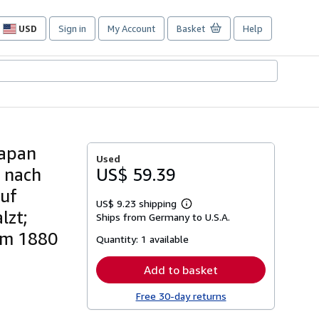
USD
Sign in
My Account
Basket
Help
Site
shopping
preferences
Japan
Used
 nach
US$ 59.39
auf
US$ 9.23 shipping
Learn
lzt;
Ships from Germany to U.S.A.
more
about
 um 1880
Quantity:
1 available
shipping
rates
Add to basket
Free 30-day returns