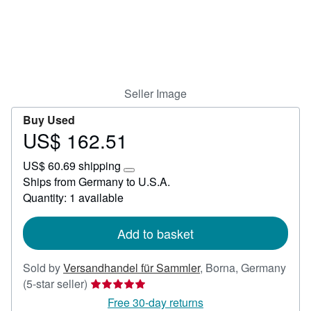
Help
CLOSE
Seller Image
Buy Used
US$ 162.51
Price
US$
US$ 60.69 shipping
162.51
Learn
Ships from Germany to U.S.A.
more
Quantity: 1 available
about
shipping
rates
Add to basket
Sold by
Versandhandel für Sammler
,
Borna, Germany
Seller
(5-star seller)
rating
Free 30-day returns