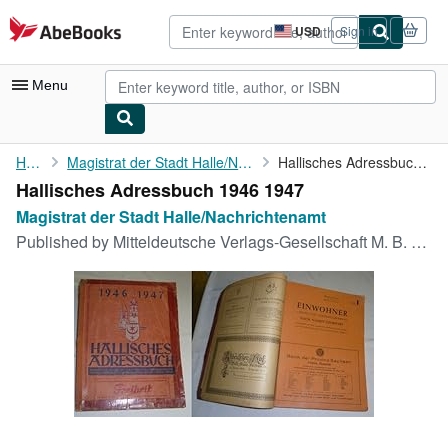
Skip to main content
AbeBooks.com
USD
Sign in
Site
shopping
preferences
Menu
My Account
Home
Magistrat der Stadt Halle/Nachrichtenamt
Hallisches Adressbuch 1946 1947
Hallisches Adressbuch 1946 1947
My Purchases
Magistrat der Stadt Halle/Nachrichtenamt
Advanced Search
Published by
Mitteldeutsche Verlags-Gesellschaft M. B. H. Halle 1946
Browse Collections
Rare Books
Art & Collectibles
Textbooks
Sellers
Start Selling