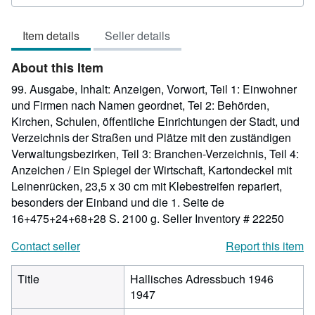
5
out
Item details
Seller details
of
5
About this Item
stars
99. Ausgabe, Inhalt: Anzeigen, Vorwort, Teil 1: Einwohner
und Firmen nach Namen geordnet, Tei 2: Behörden,
Kirchen, Schulen, öffentliche Einrichtungen der Stadt, und
Verzeichnis der Straßen und Plätze mit den zuständigen
Verwaltungsbezirken, Teil 3: Branchen-Verzeichnis, Teil 4:
Anzeichen / Ein Spiegel der Wirtschaft, Kartondeckel mit
Leinenrücken, 23,5 x 30 cm mit Klebestreifen repariert,
besonders der Einband und die 1. Seite de
16+475+24+68+28 S. 2100 g.
Seller Inventory # 22250
Contact seller
Report this item
Title
Hallisches Adressbuch 1946
1947