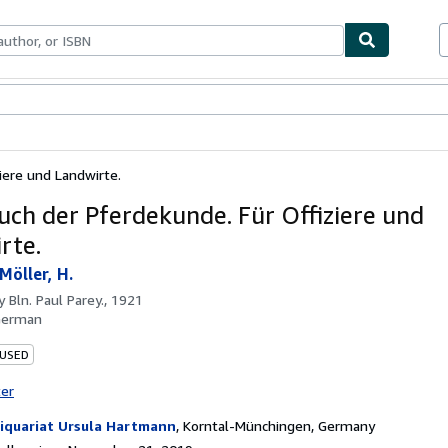
bles
Textbooks
Sellers
Start Selling
iere und Landwirte.
ch der Pferdekunde. Für Offiziere und
rte.
Möller, H.
by
Bln. Paul Parey., 1921
German
 USED
ter
iquariat Ursula Hartmann
,
Korntal-Münchingen, Germany