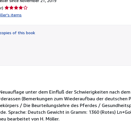
ller since November 21, 2019
Seller
r)
rating
ller's items
4
out
of
copies of this book
5
stars
. Neuauflage unter dem Einfluß der Schwierigkeiten nach dem 
erderassen (Bemerkungen zum Wiederaufbau der deutschen P
dekörpers / Die Beurteilungslehre des Pferdes / Gesundheitsp
rde. Sprache: Deutsch Gewicht in Gramm: 1360 (Rotes) Ln+Go
eu bearbeitet von H. Möller.