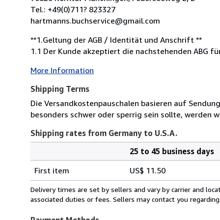
Tel.: +49(0)711? 823327
hartmanns.buchservice@gmail.com
**1.Geltung der AGB / Identität und Anschrift **
1.1 Der Kunde akzeptiert die nachstehenden ABG für
More Information
Shipping Terms
Die Versandkostenpauschalen basieren auf Sendungen
besonders schwer oder sperrig sein sollte, werden wi
Shipping rates from Germany to U.S.A.
25 to 45 business days
Order
Shipping
quantity
First item
US$ 11.50
rates
from
Delivery times are set by sellers and vary by carrier and lo
Germany
associated duties or fees. Sellers may contact you regarding
to
U.S.A.