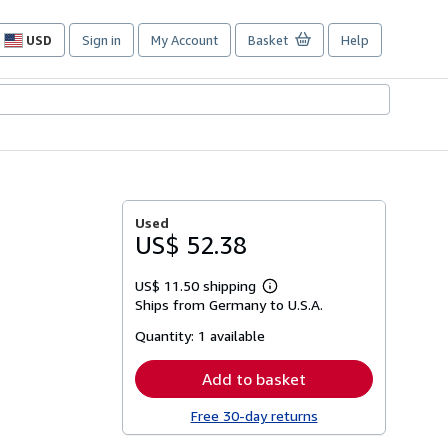
USD
Sign in
My Account
Basket
Help
Site
shopping
preferences
Used
US$ 52.38
US$ 11.50 shipping
Learn
Ships from Germany to U.S.A.
more
about
Quantity:
1 available
shipping
rates
Add to basket
Free 30-day returns