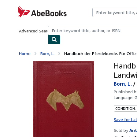
Skip to main content
AbeBooks.com
Advanced Search
Browse Collections
Rare Books
Art & Collecti
Home
Born, L.
Handbuch der Pferdekunde. Für Offiz
Handbu
Landwi
Born, L.
/
Published 
Language:
CONDITION:
Save for La
Sold by
Ant