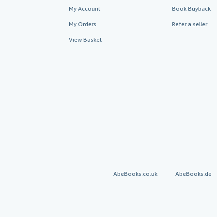
My Account
Book Buyback
My Orders
Refer a seller
View Basket
AbeBooks.co.uk
AbeBooks.de