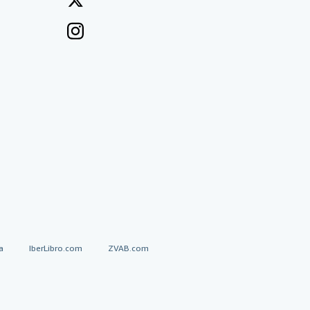
a
IberLibro.com
ZVAB.com