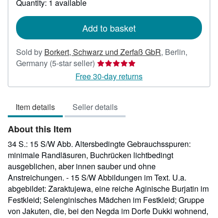
Quantity: 1 available
shipping
rates
Add to basket
Sold by
Borkert, Schwarz und Zerfaß GbR
,
Berlin,
Seller
Germany
(5-star seller)
rating
Free 30-day returns
5
out
Item details
Seller details
of
5
About this Item
stars
34 S.: 15 S/W Abb. Altersbedingte Gebrauchsspuren:
minimale Randläsuren, Buchrücken lichtbedingt
ausgeblichen, aber innen sauber und ohne
Anstreichungen. - 15 S/W Abbildungen im Text. U.a.
abgebildet: Zaraktujewa, eine reiche Aginische Burjatin im
Festkleid; Selenginisches Mädchen im Festkleid; Gruppe
von Jakuten, die, bei den Negda im Dorfe Dukki wohnend,