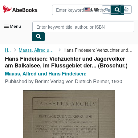
Skip to main content
AbeBooks.com
USD
Sign in
Site
shopping
preferences
Menu
My Account
Home
Maass, Alfred und Hans Findeisen:
Hans Findeisen: Viehzüchter und Jägervölker am Baikalsee, im ...
Hans Findeisen: Viehzüchter und Jägervölker
My Purchases
am Baikalsee, im Flussgebiet der... (Broschur.)
Advanced Search
Maass, Alfred und Hans Findeisen:
Published by
Berlin: Verlag von Dietrich Reimer, 1930
Browse Collections
Rare Books
Art & Collectibles
Textbooks
Sellers
Start Selling