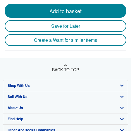
Add to basket
Save for Later
Create a Want for similar items
BACK TO TOP
Shop With Us
Sell With Us
Advanced Search
About Us
Browse Collections
Start Selling
Find Help
My Account
Join Our Affiliate Program
About AbeBooks
Other AbeBooks Companies
My Orders
Book Buyback
Media
Help