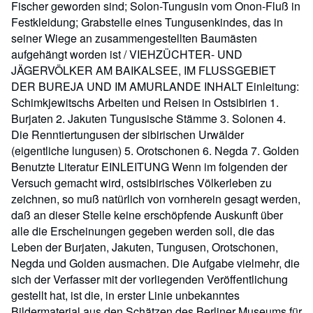
Fischer geworden sind; Solon-Tungusin vom Onon-Fluß in
Festkleidung; Grabstelle eines Tungusenkindes, das in
seiner Wiege an zusammengestellten Baumästen
aufgehängt worden ist / VIEHZÜCHTER- UND
JÄGERVÖLKER AM BAIKALSEE, IM FLUSSGEBIET
DER BUREJA UND IM AMURLANDE INHALT Einleitung:
Schimkjewitschs Arbeiten und Reisen in Ostsibirien 1.
Burjaten 2. Jakuten Tungusische Stämme 3. Solonen 4.
Die Renntiertungusen der sibirischen Urwälder
(eigentliche lungusen) 5. Orotschonen 6. Negda 7. Golden
Benutzte Literatur EINLEITUNG Wenn im folgenden der
Versuch gemacht wird, ostsibirisches Völkerleben zu
zeichnen, so muß natürlich von vornherein gesagt werden,
daß an dieser Stelle keine erschöpfende Auskunft über
alle die Erscheinungen gegeben werden soll, die das
Leben der Burjaten, Jakuten, Tungusen, Orotschonen,
Negda und Golden ausmachen. Die Aufgabe vielmehr, die
sich der Verfasser mit der vorliegenden Veröffentlichung
gestellt hat, ist die, in erster Linie unbekanntes
Bildermaterial aus den Schätzen des Berliner Museums für