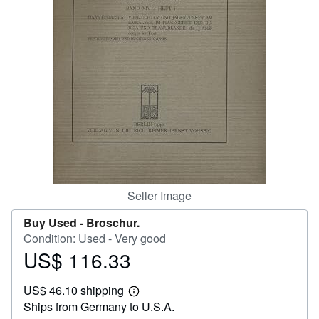
Help
CLOSE
Seller Image
Buy Used -
Broschur.
Condition: Used - Very good
US$ 116.33
Price
US$
US$ 46.10 shipping
116.33
Learn
Ships from Germany to U.S.A.
more
about