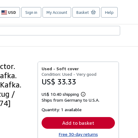
USD
Sign in
My Account
Basket
Help
Site
shopping
preferences
ctor.
Used -
Soft cover
afka.
Condition: Used - Very good
US$ 33.33
 Kafka.
zug /
US$ 10.40 shipping
Learn
Ships from Germany to U.S.A.
more
74]
about
Quantity:
1 available
shipping
rates
Add to basket
Free 30-day returns