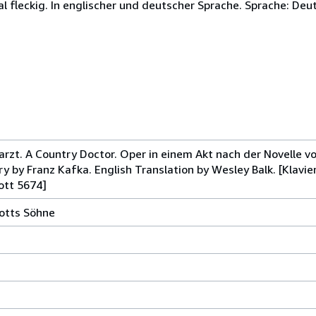
l fleckig. In englischer und deutscher Sprache. Sprache: De
rzt. A Country Doctor. Oper in einem Akt nach der Novelle v
ory by Franz Kafka. English Translation by Wesley Balk. [Klavi
ott 5674]
otts Söhne