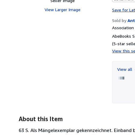
Seller Image
View Larger Image
Save for La
Sold by
Ant
Associatio
AbeBooks Se
(5-star selle
View this se
View all
About this Item
63 S. Als Mängelexemplar gekennzeichnet. Einband b