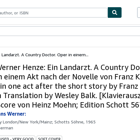
bles
Textbooks
Sellers
Start Selling
Landarzt. A Country Doctor. Oper in einem...
erner Henze: Ein Landarzt. A Country Do
n einem Akt nach der Novelle von Franz K
in one act after the short story by Franz
h Translation by Wesley Balk. [Klavieraus
Score von Heinz Moehn; Edition Schott 56
ns Werner:
by
London/New York/Mainz; Schotts Söhne, 1965
German
 USED - VERY GOOD
SOFT COVER