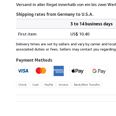
Versand in aller Regel innerhalb von ein bis zwei 
Shipping rates from Germany to U.S.A.
3 to 14 business days
Order
Shipping
quantity
First item
US$ 10.40
rates
from
Delivery times are set by sellers and vary by carrier and lo
Germany
associated duties or fees. Sellers may contact you regarding
to
U.S.A.
Payment Methods
Check
Cash
PayPal
Invoice
Bank/Wire Transfer