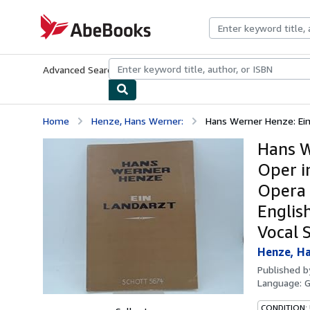
Skip to main content
AbeBooks.com
Advanced Search
Browse Collections
Rare Books
Art & Collecti
Home
Henze, Hans Werner:
Hans Werner Henze: Ein 
Hans W
Oper i
Opera 
Englis
Vocal 
Henze, Ha
Published 
Language:
CONDITION: