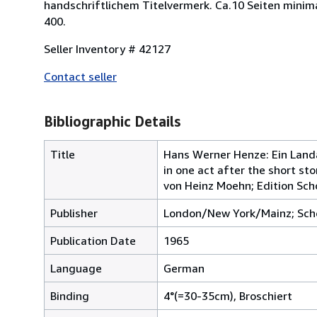
handschriftlichem Titelvermerk. Ca.10 Seiten minima
400.
Seller Inventory # 42127
Contact seller
Bibliographic Details
Title
Hans Werner Henze: Ein Landa
in one act after the short st
von Heinz Moehn; Edition Sch
Publisher
London/New York/Mainz; Sch
Publication Date
1965
Language
German
Binding
4°(=30-35cm), Broschiert