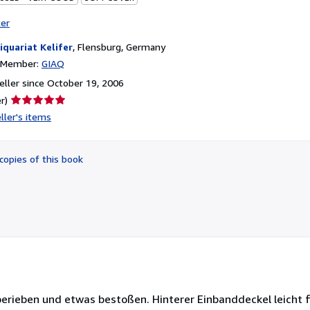
ter
iquariat Kelifer
,
Flensburg, Germany
n Member:
GIAQ
ller since October 19, 2006
Seller
r)
rating
ller's items
5
out
of
copies of this book
5
stars
erieben und etwas bestoßen. Hinterer Einbanddeckel leicht fl