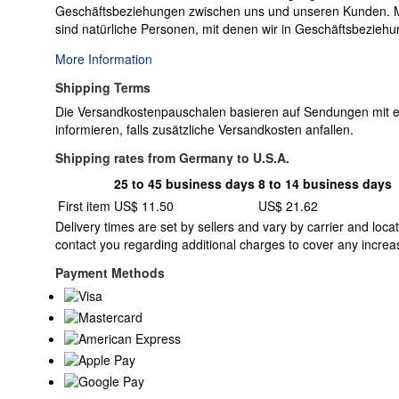
Geschäftsbeziehungen zwischen uns und unseren Kunden. Maßg
sind natürliche Personen, mit denen wir in Geschäftsbeziehun
More Information
Shipping Terms
Die Versandkostenpauschalen basieren auf Sendungen mit ein
informieren, falls zusätzliche Versandkosten anfallen.
Shipping rates from Germany to U.S.A.
25 to 45 business days
8 to 14 business days
Order
Shipping
First item
US$ 11.50
US$ 21.62
quantity
rates
Delivery times are set by sellers and vary by carrier and lo
from
contact you regarding additional charges to cover any increas
Germany
to
Payment Methods
U.S.A.