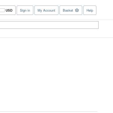
USD
Sign in
My Account
Basket
Help
Site
shopping
preferences