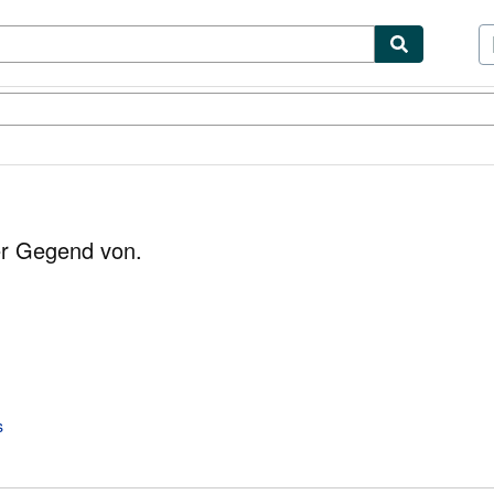
ibles
Textbooks
Sellers
Start Selling
er Gegend von.