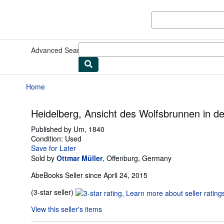
Skip to main content
AbeBooks.com
Advanced Search
Browse Collections
Rare Books
Art & Collect
Home
Heidelberg, Ansicht des Wolfsbrunnen in d
Published by
Um, 1840
Condition: Used
Save for Later
Sold by
Ottmar Müller
,
Offenburg, Germany
AbeBooks Seller since April 24, 2015
Seller
(3-star seller)
rating
View this seller's items
3
out