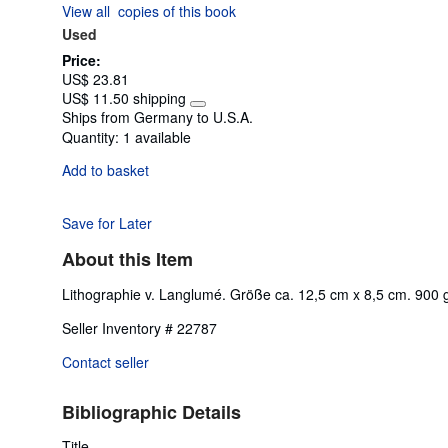
View all
copies of this book
of
Used
5
stars
Price:
US$ 23.81
US$ 11.50 shipping
Learn
Ships from Germany to U.S.A.
more
Quantity:
1 available
about
shipping
Add to basket
rates
Save for Later
About this Item
Lithographie v. Langlumé. Größe ca. 12,5 cm x 8,5 cm. 900 g
Seller Inventory # 22787
Contact seller
Bibliographic Details
Title