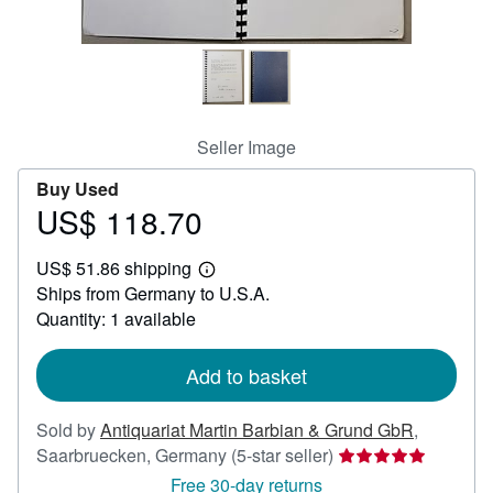
Help
CLOSE
Seller Image
Buy Used
US$ 118.70
Price
US$
US$ 51.86 shipping
118.70
Learn
Ships from Germany to U.S.A.
more
about
Quantity: 1 available
shipping
rates
Add to basket
Sold by
Antiquariat Martin Barbian & Grund GbR
,
Seller
Saarbruecken, Germany
(5-star seller)
rating
Free 30-day returns