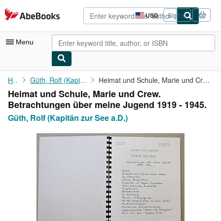
Skip to main content
AbeBooks.com
USD
Sign in
Site
shopping
preferences
Menu
My Account
Home
Güth, Rolf (Kapitän zur See a.D.)
Heimat und Schule, Marie und Crew. Betrachtungen über meine ...
Heimat und Schule, Marie und Crew.
My Purchases
Betrachtungen über meine Jugend 1919 - 1945.
Advanced Search
Güth, Rolf (Kapitän zur See a.D.)
Browse Collections
Rare Books
Art & Collectibles
Textbooks
Sellers
Start Selling