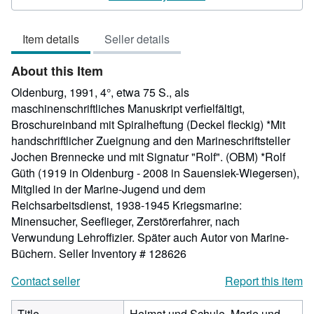
5
out
Item details
Seller details
of
5
About this Item
stars
Oldenburg, 1991, 4°, etwa 75 S., als
maschinenschriftliches Manuskript verfielfältigt,
Broschureinband mit Spiralheftung (Deckel fleckig) *Mit
handschriftlicher Zueignung and den Marineschriftsteller
Jochen Brennecke und mit Signatur "Rolf". (OBM) *Rolf
Güth (1919 in Oldenburg - 2008 in Sauensiek-Wiegersen),
Mitglied in der Marine-Jugend und dem
Reichsarbeitsdienst, 1938-1945 Kriegsmarine:
Minensucher, Seeflieger, Zerstörerfahrer, nach
Verwundung Lehroffizier. Später auch Autor von Marine-
Büchern.
Seller Inventory # 128626
Contact seller
Report this item
Title
Heimat und Schule, Marie und