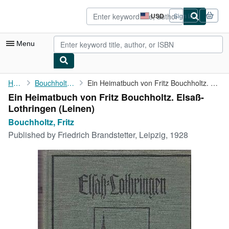
Skip to main content
AbeBooks.com
USD
Sign in
Site
shopping
preferences
Menu
My Account
Home
Bouchholtz, Fritz
Ein Heimatbuch von Fritz Bouchholtz. Elsaß-Lothringen
Ein Heimatbuch von Fritz Bouchholtz. Elsaß-
My Purchases
Lothringen (Leinen)
Advanced Search
Bouchholtz, Fritz
Published by
Friedrich Brandstetter, Leipzig, 1928
Browse Collections
Rare Books
Art & Collectibles
Textbooks
Sellers
Start Selling