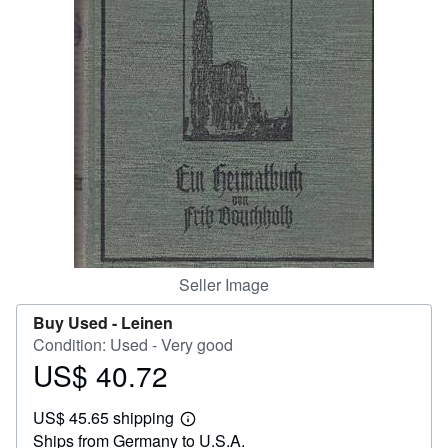
Help
CLOSE
Seller Image
Buy Used -
Leinen
Condition: Used - Very good
US$ 40.72
Price
US$
US$ 45.65 shipping
40.72
Learn
Ships from Germany to U.S.A.
more