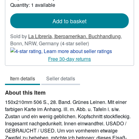
about
Quantity: 1 available
shipping
rates
Add to basket
Sold by
La Librería, Iberoamerikan. Buchhandlung
,
Seller
Bonn, NRW, Germany
(4-star seller)
rating
4
Free 30-day returns
out
of
Item details
Seller details
5
stars
About this Item
150x210mm 506 S., 28. Band. Grünes Leinen. Mit einer
farbigen Karte im Anhang. ill. m. Abb. u. Tafeln i. s/w.
Zustan und ein wenig geblichen. Kopfschnitt stockfleckig.
Insgesamt nachgedunkelt. Innen einwandfrei. USADO /
GEBRAUCHT / USED. Um von vornherein etwaige
Zweifel zu beheben, möchte ich betonen: dieses Elsaß-