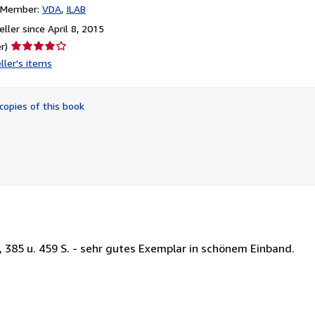
n Member:
VDA
ILAB
ller since April 8, 2015
Seller
r)
rating
ller's items
4
out
of
copies of this book
5
stars
, 385 u. 459 S. - sehr gutes Exemplar in schönem Einband.