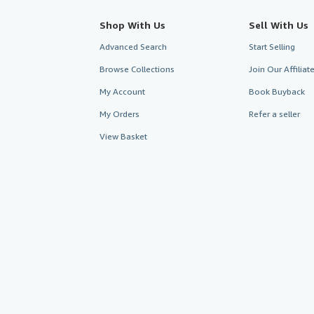
Shop With Us
Sell With Us
Advanced Search
Start Selling
Browse Collections
Join Our Affilia
My Account
Book Buyback
My Orders
Refer a seller
View Basket