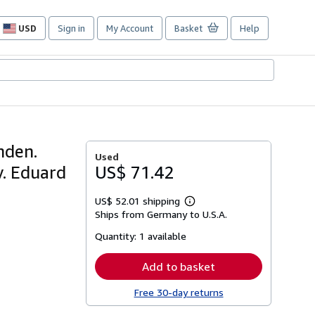
USD
Sign in
My Account
Basket
Help
Site
shopping
preferences
nden.
Used
v. Eduard
US$ 71.42
US$ 52.01 shipping
Learn
Ships from Germany to U.S.A.
more
about
Quantity:
1 available
shipping
rates
Add to basket
Free 30-day returns