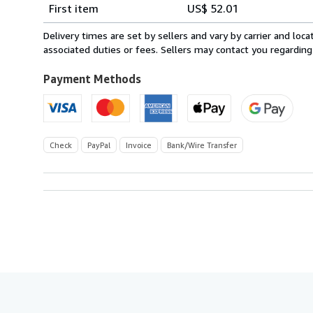
Shipping
quantity
First item
US$ 52.01
rates
from
Delivery times are set by sellers and vary by carrier and lo
Germany
associated duties or fees. Sellers may contact you regarding
to
U.S.A.
Payment Methods
Check
PayPal
Invoice
Bank/Wire Transfer