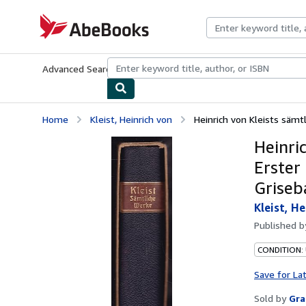
Skip to main content
AbeBooks.com
Advanced Search
Browse Collections
Rare Books
Art & Collecti
Home
Kleist, Heinrich von
Heinrich von Kleists sämt
Heinri
Erster
Griseba
Kleist, He
Published 
CONDITION:
Save for La
Sold by
Gra