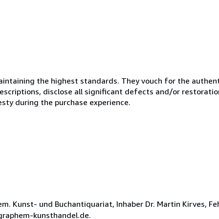
ntaining the highest standards. They vouch for the authenti
scriptions, disclose all significant defects and/or restoratio
esty during the purchase experience.
 Kunst- und Buchantiquariat, Inhaber Dr. Martin Kirves, Fe
t@graphem-kunsthandel.de.