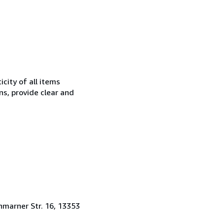
city of all items
ns, provide clear and
hmarner Str. 16, 13353