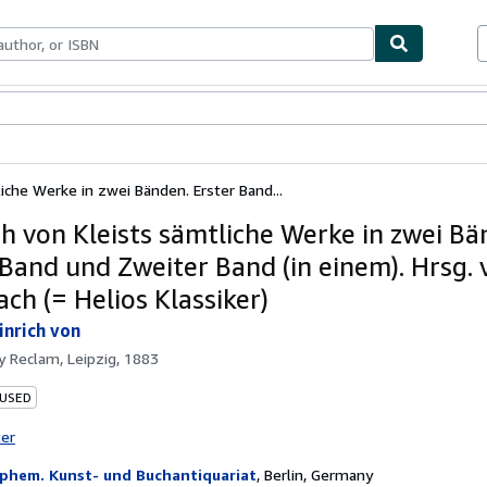
bles
Textbooks
Sellers
Start Selling
liche Werke in zwei Bänden. Erster Band...
ch von Kleists sämtliche Werke in zwei Bä
 Band und Zweiter Band (in einem). Hrsg. 
ch (= Helios Klassiker)
inrich von
by
Reclam, Leipzig, 1883
 USED
ter
phem. Kunst- und Buchantiquariat
,
Berlin, Germany