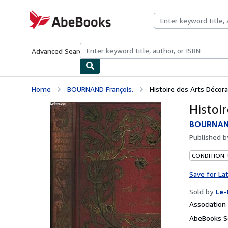
Skip to main content
AbeBooks.com
Advanced Search
Browse Collections
Rare Books
Art & Collecti
Home
BOURNAND François.
Histoire des Arts Décora
Histoir
BOURNAND
Published 
CONDITION: 
Save for La
Sold by
Le-
Associatio
AbeBooks Se