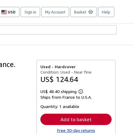
USD
Sign in
My Account
Basket
Help
Site
shopping
preferences
ance.
Used -
Hardcover
Condition: Used - Near fine
US$ 124.64
US$ 48.40 shipping
Learn
Ships from France to U.S.A.
more
about
Quantity:
1 available
shipping
rates
Add to basket
Free 30-day returns