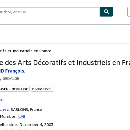
bles
Textbooks
Sellers
Start Selling
tifs et Industriels en France.
e des Arts Décoratifs et Industriels en Fr
 François.
by
GEDALGE
USED - NEAR FINE
HARDCOVER
ter
Livre
,
SABLONS, France
n Member:
ILAB
ller since December 4, 2003