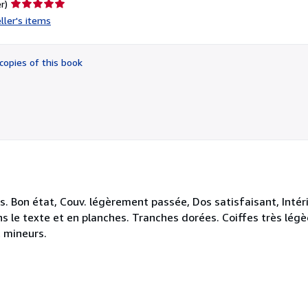
Seller
r)
rating
ller's items
5
out
of
copies of this book
5
stars
. Bon état, Couv. légèrement passée, Dos satisfaisant, Intér
s le texte et en planches. Tranches dorées. Coiffes très légèe
t mineurs.