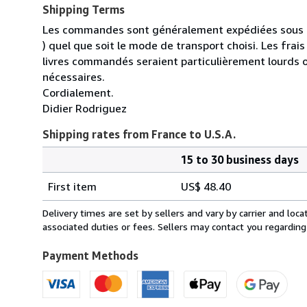
Shipping Terms
Les commandes sont généralement expédiées sous un
) quel que soit le mode de transport choisi. Les fra
livres commandés seraient particulièrement lourds 
nécessaires.
Cordialement.
Didier Rodriguez
Shipping rates from France to U.S.A.
15 to 30 business days
Order
Shipping
quantity
First item
US$ 48.40
rates
from
Delivery times are set by sellers and vary by carrier and lo
France
associated duties or fees. Sellers may contact you regarding
to
U.S.A.
Payment Methods