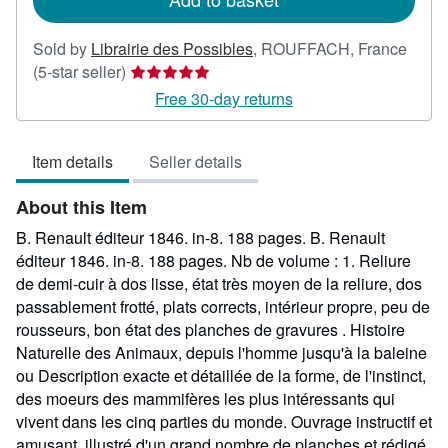
Sold by
Librairie des Possibles
,
ROUFFACH, France
Seller
(5-star seller)
rating
Free 30-day returns
5
out
Item details
Seller details
of
5
About this Item
stars
B. Renault éditeur 1846. in-8. 188 pages. B. Renault
éditeur 1846. in-8. 188 pages. Nb de volume : 1. Reliure
de demi-cuir à dos lisse, état très moyen de la reliure, dos
passablement frotté, plats corrects, intérieur propre, peu de
rousseurs, bon état des planches de gravures . Histoire
Naturelle des Animaux, depuis l'homme jusqu'à la baleine
ou Description exacte et détaillée de la forme, de l'instinct,
des moeurs des mammifères les plus intéressants qui
vivent dans les cinq parties du monde. Ouvrage instructif et
amusant, illustré d'un grand nombre de planches et rédigé