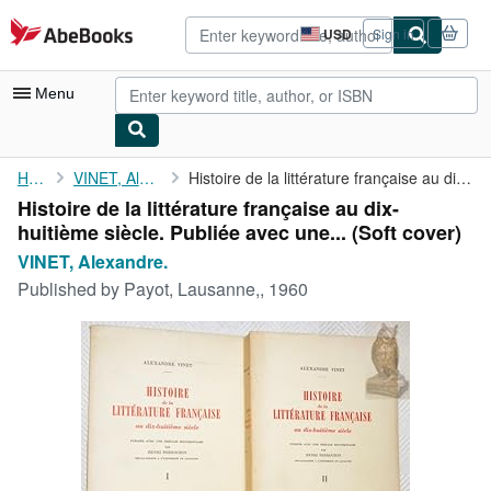
Skip to main content
AbeBooks.com
USD
Sign in
Site
shopping
preferences
Menu
My Account
Home
VINET, Alexandre.
Histoire de la littérature française au dix-huitième siècle. ...
Histoire de la littérature française au dix-
My Purchases
huitième siècle. Publiée avec une... (Soft cover)
Advanced Search
VINET, Alexandre.
Published by
Payot, Lausanne,, 1960
Browse Collections
Rare Books
Art & Collectibles
Textbooks
Sellers
Start Selling