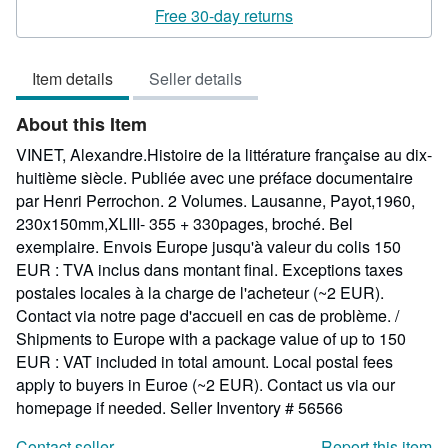
rating
Free 30-day returns
5
out
Item details
Seller details
of
5
About this Item
stars
VINET, Alexandre.Histoire de la littérature française au dix-
huitième siècle. Publiée avec une préface documentaire
par Henri Perrochon. 2 Volumes. Lausanne, Payot,1960,
230x150mm,XLIII- 355 + 330pages, broché. Bel
exemplaire. Envois Europe jusqu'à valeur du colis 150
EUR : TVA inclus dans montant final. Exceptions taxes
postales locales à la charge de l'acheteur (~2 EUR).
Contact via notre page d'accueil en cas de problème. /
Shipments to Europe with a package value of up to 150
EUR : VAT included in total amount. Local postal fees
apply to buyers in Euroe (~2 EUR). Contact us via our
homepage if needed.
Seller Inventory # 56566
Contact seller
Report this item