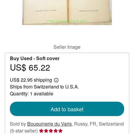
Help
CLOSE
Seller Image
Buy Used -
Soft cover
US$ 65.22
Price
US$
US$ 22.95 shipping
65.22
Learn
Ships from Switzerland to U.S.A.
more
about
Quantity: 1 available
shipping
rates
Add to basket
Sold by
Bouquinerie du Varis
,
Russy, FR, Switzerland
Seller
(5-star seller)