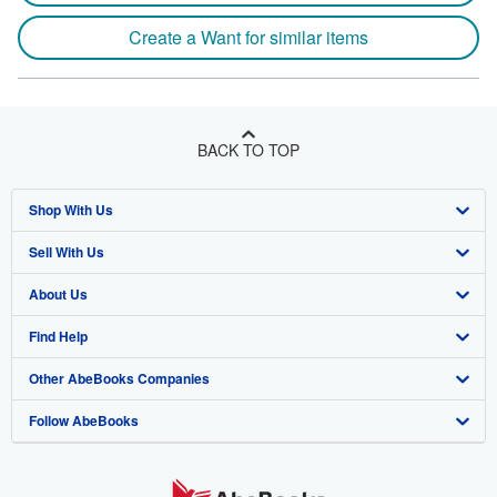
Create a Want for similar items
BACK TO TOP
Shop With Us
Sell With Us
Advanced Search
About Us
Browse Collections
Start Selling
Find Help
My Account
Join Our Affiliate Program
About AbeBooks
Other AbeBooks Companies
My Orders
Book Buyback
Media
Help
Follow AbeBooks
View Basket
Refer a seller
Careers
Customer Support
AbeBooks.co.uk
Forums
AbeBooks.de