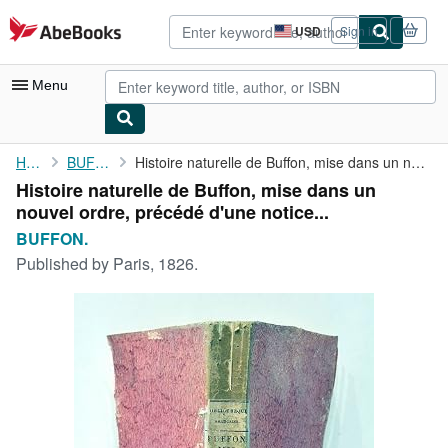
Skip to main content
AbeBooks.com
USD
Sign in
Site
shopping
preferences
Menu
My Account
Home
BUFFON.
Histoire naturelle de Buffon, mise dans un nouvel ordre, précédé...
Histoire naturelle de Buffon, mise dans un
My Purchases
nouvel ordre, précédé d'une notice...
Advanced Search
BUFFON.
Published by
Paris, 1826.
Browse Collections
Rare Books
Art & Collectibles
Textbooks
Sellers
Start Selling