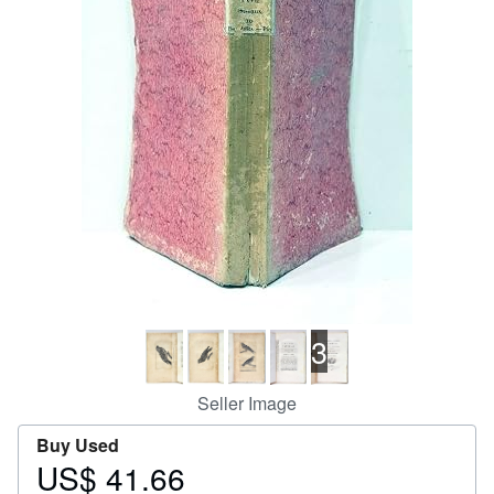
Help
CLOSE
3
Seller Image
Buy Used
US$ 41.66
Price