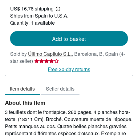
US$
US$ 16.76 shipping
41.66
Learn
Ships from Spain to U.S.A.
more
about
Quantity: 1 available
shipping
rates
Add to basket
Sold by
Último Capítulo S.L.
,
Barcelona, B, Spain
(4-
Seller
star seller)
rating
Free 30-day returns
4
out
Item details
Seller details
of
5
About this Item
stars
3 feuillets dont le frontispice. 260 pages. 4 planches hors-
texte. (18x11 Cm). Broché. Couverture muette de l'époque.
Petits manques au dos. Quatre belles planches gravées
représentant différentes espèces d'oiseaux. Exemplaire