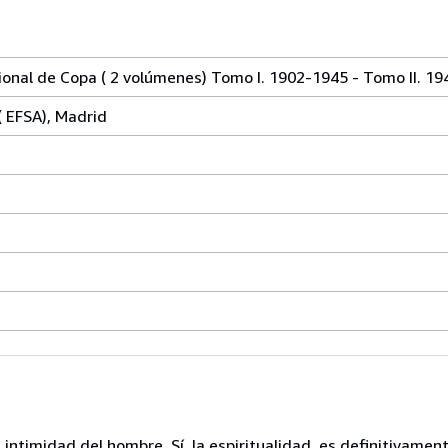
onal de Copa ( 2 volúmenes) Tomo I. 1902-1945 - Tomo II. 1
( EFSA), Madrid
intimidad del hombre. Sí, la espiritualidad, es definitivamen