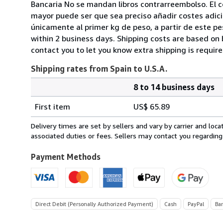
Bancaria No se mandan libros contrarreembolso. El co
mayor puede ser que sea preciso añadir costes adicio
únicamente al primer kg de peso, a partir de este pe
within 2 business days. Shipping costs are based on 
contact you to let you know extra shipping is require
Shipping rates from Spain to U.S.A.
8 to 14 business days
Order
Shipping
quantity
First item
US$ 65.89
rates
from
Delivery times are set by sellers and vary by carrier and lo
Spain
associated duties or fees. Sellers may contact you regarding
to
U.S.A.
Payment Methods
Direct Debit (Personally Authorized Payment)
Cash
PayPal
Ba