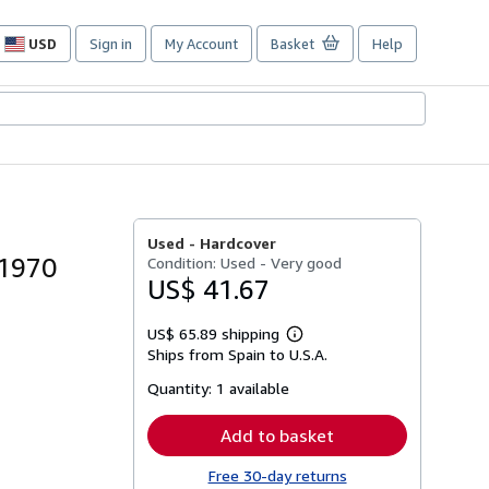
USD
Sign in
My Account
Basket
Help
Site
shopping
preferences
Used -
Hardcover
-1970
Condition: Used - Very good
US$ 41.67
US$ 65.89 shipping
Learn
Ships from Spain to U.S.A.
more
about
Quantity:
1 available
shipping
rates
Add to basket
Free 30-day returns