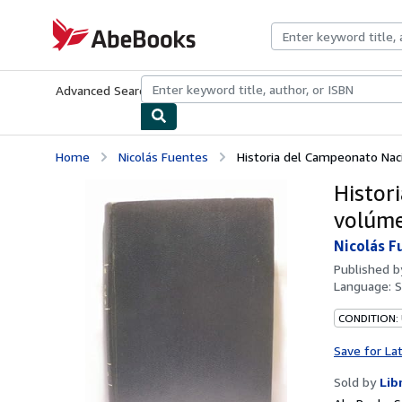
Skip to main content
AbeBooks.com
Advanced Search
Browse Collections
Rare Books
Art & Collecti
Home
Nicolás Fuentes
Historia del Campeonato Naci
Histor
volúme
Nicolás F
Published 
Language:
S
CONDITION:
Save for La
Sold by
Lib