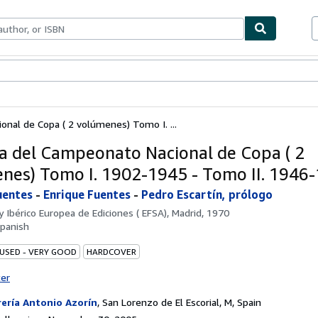
bles
Textbooks
Sellers
Start Selling
onal de Copa ( 2 volúmenes) Tomo I. ...
ia del Campeonato Nacional de Copa ( 2
nes) Tomo I. 1902-1945 - Tomo II. 1946
uentes
-
Enrique Fuentes
-
Pedro Escartín, prólogo
by
Ibérico Europea de Ediciones ( EFSA), Madrid, 1970
panish
 USED - VERY GOOD
HARDCOVER
ter
rería Antonio Azorín
,
San Lorenzo de El Escorial, M, Spain