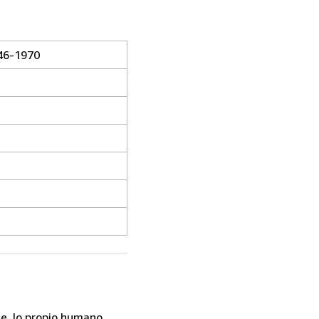
946-1970
te, lo propio humano.