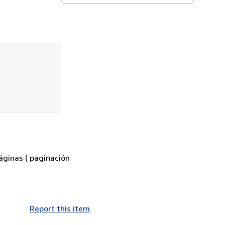
áginas ( paginación
Report this item