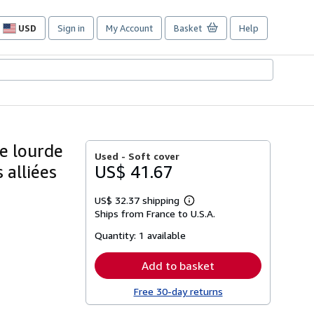
USD
Sign in
My Account
Basket
Help
Site
shopping
preferences
ie lourde
Used -
Soft cover
 alliées
US$ 41.67
US$ 32.37 shipping
Learn
Ships from France to U.S.A.
more
about
Quantity:
1 available
shipping
rates
Add to basket
Free 30-day returns