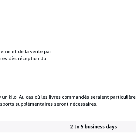
erne et de la vente par
vres dès réception du
e = un kilo. Au cas où les livres commandés seraient particuliè
nsports supplémentaires seront nécessaires.
2 to 5 business days