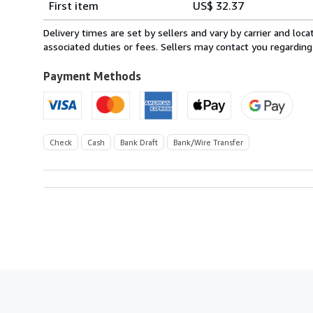
First item
US$ 32.37
rates
from
Delivery times are set by sellers and vary by carrier and lo
France
associated duties or fees. Sellers may contact you regarding
to
U.S.A.
Payment Methods
Check
Cash
Bank Draft
Bank/Wire Transfer