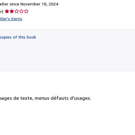
ller since November 18, 2024
Seller
r)
rating
ller's items
2
out
of
copies of this book
5
stars
 pages de texte, menus défauts d'usages.