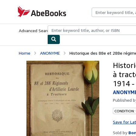
Skip to main content
AbeBooks.com
Advanced Search
Browse Collections
Rare Books
Art & Collecti
Home
ANONYME
Historique des 88e et 288e régiment
Histor
à trac
1914 -
ANONYM
Published 
CONDITION:
Save for La
Sold by
Bo