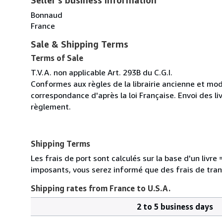
Bonnaud
France
Sale & Shipping Terms
Terms of Sale
T.V.A. non applicable Art. 293B du C.G.I.
Conformes aux règles de la librairie ancienne et mod
correspondance d'après la loi Française. Envoi des li
règlement.
Shipping Terms
Les frais de port sont calculés sur la base d'un livr
imposants, vous serez informé que des frais de tra
Shipping rates from France to U.S.A.
2 to 5 business days
Order
Shipping
quantity