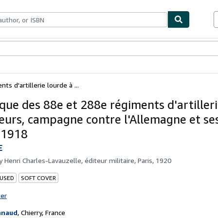
bles
Textbooks
Sellers
Start Selling
s d'artillerie lourde à ...
ique des 88e et 288e régiments d'artiller
teurs, campagne contre l'Allemagne et ses
 1918
E
by
Henri Charles-Lavauzelle, éditeur militaire, Paris, 1920
 USED
SOFT COVER
ter
nnaud
,
Chierry, France