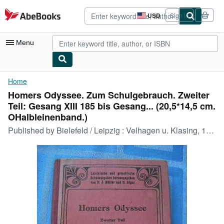
Skip to main content
AbeBooks.com
USD
Sign in
Site
shopping
preferences
Menu
My Account
Home
Homers Odyssee. Zum Schulgebrauch. Zweiter
My Purchases
Teil: Gesang XIII 185 bis Gesang... (20,5*14,5 cm.
Advanced Search
OHalbleinenband.)
Published by
Bielefeld / Leipzig : Velhagen u. Klasing, 1894
Browse Collections
Rare Books
Art & Collectibles
Textbooks
Sellers
Start Selling