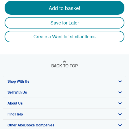
Add to basket
Save for Later
Create a Want for similar items
BACK TO TOP
Shop With Us
Sell With Us
Advanced Search
About Us
Browse Collections
Start Selling
Find Help
My Account
Join Our Affiliate Program
About AbeBooks
Other AbeBooks Companies
My Orders
Book Buyback
Media
Help