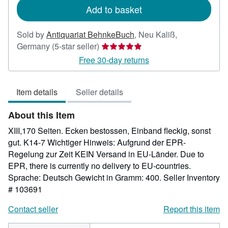
Add to basket
Sold by
Antiquariat BehnkeBuch
,
Neu Kaliß,
Seller
Germany
(5-star seller)
rating
Free 30-day returns
5
out
Item details
Seller details
of
5
About this Item
stars
XIII,170 Seiten. Ecken bestossen, Einband fleckig, sonst
gut. K14-7 Wichtiger Hinweis: Aufgrund der EPR-
Regelung zur Zeit KEIN Versand in EU-Länder. Due to
EPR, there is currently no delivery to EU-countries.
Sprache: Deutsch Gewicht in Gramm: 400.
Seller Inventory
# 103691
Contact seller
Report this item