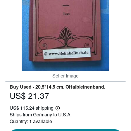
Help
CLOSE
Seller Image
Buy Used -
20,5*14,5 cm. OHalbleinenband.
US$ 21.37
Price
US$
US$ 115.24 shipping
21.37
Learn
Ships from Germany to U.S.A.
more
about
Quantity: 1 available
shipping
rates