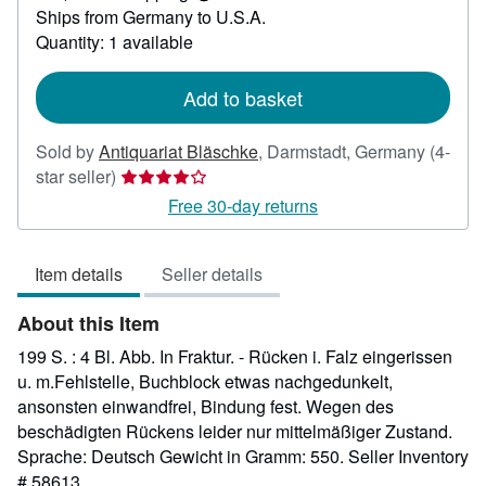
Learn
Ships from Germany to U.S.A.
more
about
Quantity: 1 available
shipping
rates
Add to basket
Sold by
Antiquariat Bläschke
,
Darmstadt, Germany
(4-
Seller
star seller)
rating
Free 30-day returns
4
out
Item details
Seller details
of
5
About this Item
stars
199 S. : 4 Bl. Abb. In Fraktur. - Rücken i. Falz eingerissen
u. m.Fehlstelle, Buchblock etwas nachgedunkelt,
ansonsten einwandfrei, Bindung fest. Wegen des
beschädigten Rückens leider nur mittelmäßiger Zustand.
Sprache: Deutsch Gewicht in Gramm: 550.
Seller Inventory
# 58613