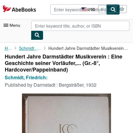
Skip to main content
AbeBooks.com
USD
Sign in
Site
shopping
preferences
Menu
My Account
Home
Schmidt, Friedrich:
Hundert Jahre Darmstädter Musikverein : Eine Geschichte seiner ...
Hundert Jahre Darmstädter Musikverein : Eine
My Purchases
Geschichte seiner Vorläufer,... (Gr.-8°,
Advanced Search
Hardcover/Pappeinband)
Schmidt, Friedrich:
Browse Collections
Published by
Darmstadt : Bergsträßer, 1932
Rare Books
Art & Collectibles
Textbooks
Sellers
Start Selling