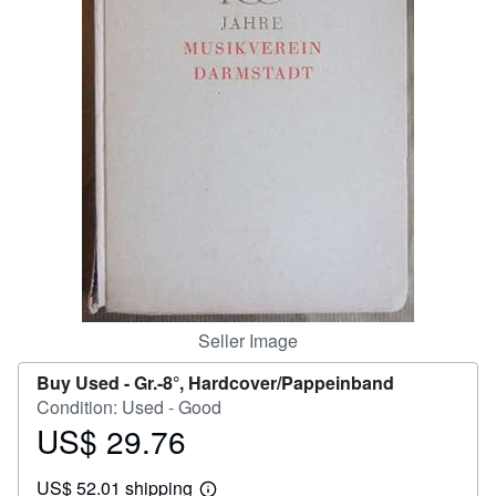
Help
CLOSE
Seller Image
Buy Used -
Gr.-8°, Hardcover/Pappeinband
Condition: Used - Good
US$ 29.76
Price
US$
US$ 52.01 shipping
29.76