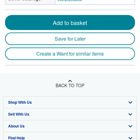
Add to basket
Save for Later
Create a Want for similar items
BACK TO TOP
Shop With Us
Sell With Us
Advanced Search
About Us
Browse Collections
Start Selling
Find Help
My Account
Join Our Affiliate Program
About AbeBooks