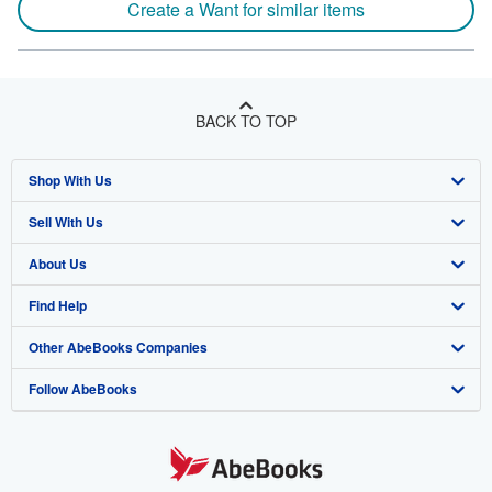
Create a Want for similar items
BACK TO TOP
Shop With Us
Sell With Us
Advanced Search
About Us
Browse Collections
Start Selling
Find Help
My Account
Join Our Affiliate Program
About AbeBooks
Other AbeBooks Companies
My Orders
Book Buyback
Media
Help
Follow AbeBooks
View Basket
Refer a seller
Careers
Customer Support
AbeBooks.co.uk
Forums
AbeBooks.de
Privacy Policy
AbeBooks.fr