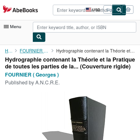
Skip to main content
AbeBooks.com
USD
Sign in
Site
shopping
preferences
Menu
My Account
Home
FOURNIER ( Georges )
Hydrographie contenant la Théorie et la Pratique de toutes les ...
Hydrographie contenant la Théorie et la Pratique
My Purchases
de toutes les parties de la... (Couverture rigide)
Advanced Search
FOURNIER ( Georges )
Published by
A.N.C.R.E.
Browse Collections
Rare Books
Art & Collectibles
Textbooks
Sellers
Start Selling