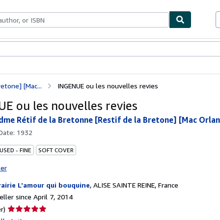
bles
Textbooks
Sellers
Start Selling
etone] [Mac...
INGENUE ou les nouvelles revies
E ou les nouvelles revies
dme Rétif de la Bretonne [Restif de la Bretone] [Mac Orlan
 Date:
1932
USED - FINE
SOFT COVER
ter
rairie L'amour qui bouquine
,
ALISE SAINTE REINE, France
ller since April 7, 2014
Seller
r)
rating