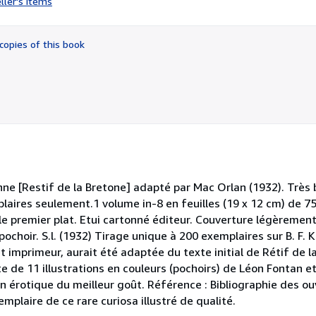
ller's items
5
out
of
copies of this book
5
stars
nne [Restif de la Bretone] adapté par Mac Orlan (1932). Très 
aires seulement.1 volume in-8 en feuilles (19 x 12 cm) de 75
le premier plat. Etui cartonné éditeur. Couverture légèrement
 pochoir. S.l. (1932) Tirage unique à 200 exemplaires sur B. F. K
 imprimeur, aurait été adaptée du texte initial de Rétif de l
xte de 11 illustrations en couleurs (pochoirs) de Léon Fontan 
tion érotique du meilleur goût. Référence : Bibliographie des o
mplaire de ce rare curiosa illustré de qualité.