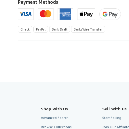
U.S.A.
Payment Methods
Check
PayPal
Bank Draft
Bank/Wire Transfer
Shop With Us
Sell With Us
Advanced Search
Start Selling
Browse Collections
Join Our Affilia