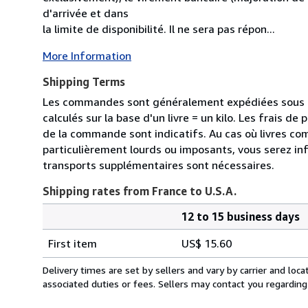
d'arrivée et dans
la limite de disponibilité. Il ne sera pas répon...
More Information
Shipping Terms
Les commandes sont généralement expédiées sous de
calculés sur la base d'un livre = un kilo. Les frais d
de la commande sont indicatifs. Au cas où livres c
particulièrement lourds ou imposants, vous serez in
transports supplémentaires sont nécessaires.
Shipping rates from France to U.S.A.
12 to 15 business days
Order
Shipping
quantity
First item
US$ 15.60
rates
from
Delivery times are set by sellers and vary by carrier and lo
France
associated duties or fees. Sellers may contact you regarding
to