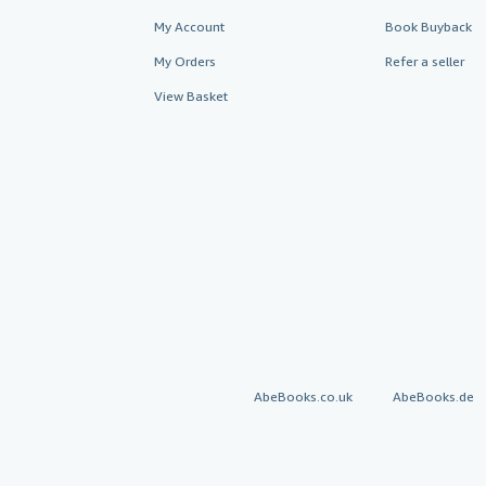
My Account
Book Buyback
My Orders
Refer a seller
View Basket
AbeBooks.co.uk
AbeBooks.de