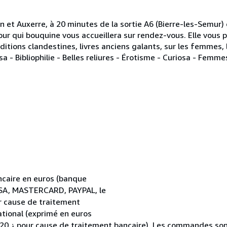
n et Auxerre, à 20 minutes de la sortie A6 (Bierre-les-Semur)
mour qui bouquine vous accueillera sur rendez-vous. Elle vous 
 éditions clandestines, livres anciens galants, sur les femmes, 
sa - Bibliophilie - Belles reliures - Érotisme - Curiosa - Femm
caire en euros (banque
VISA, MASTERCARD, PAYPAL, le
r cause de traitement
ational (exprimé en euros
 20 ¿ pour cause de traitement bancaire). Les commandes son