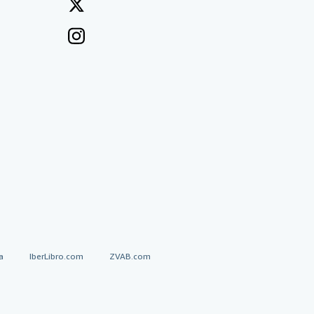
a
IberLibro.com
ZVAB.com