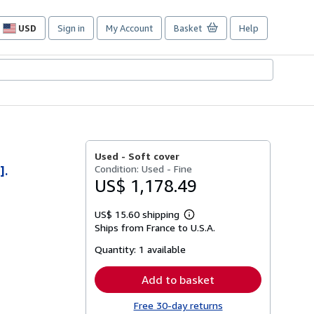
USD
Sign in
My Account
Basket
Help
Site
shopping
preferences
Used -
Soft cover
Condition: Used - Fine
].
US$ 1,178.49
US$ 15.60 shipping
Learn
Ships from France to U.S.A.
more
about
Quantity:
1 available
shipping
rates
Add to basket
Free 30-day returns