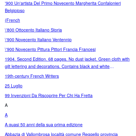
'900 Un'artista Del Primo Novecento Margherita Confalonieri
Belgioioso
(French
\'800 Ottocento Italiano Storia
\'900 Novecento Italiano Ventennio
\'900 Novecento Pittura Pittori Francia Francesi
1904. Second Edition. 68 pages. No dust jacket. Green cloth with
gilt lettering and decorations. Contains black and white
Illustrations
19th-century French Writers
25 Luglio
99 Invenzioni Da Riscoprire Per Chi Ha Fretta
A
A
A quasi 50 anni della sua prima edizione
Abbazia di Vallombrosa località comune Reggello provincia