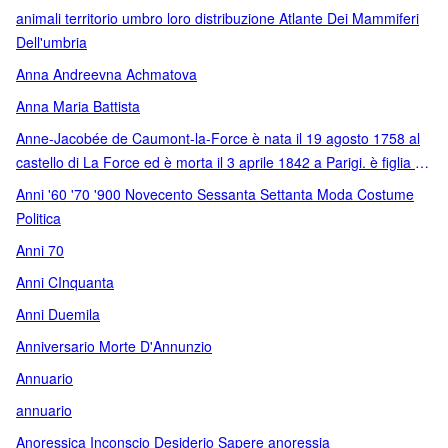
animali territorio umbro loro distribuzione Atlante Dei Mammiferi
Dell'umbria
Anna Andreevna Achmatova
Anna Maria Battista
Anne-Jacobée de Caumont-la-Force è nata il 19 agosto 1758 al
castello di La Force ed è morta il 3 aprile 1842 a Parigi. è figlia di
Bertrand Nompar de Caumont La Force (1724-1773)
Anni '60 '70 '900 Novecento Sessanta Settanta Moda Costume
Politica
Anni 70
Anni CInquanta
Anni Duemila
Anniversario Morte D'Annunzio
Annuario
annuario
Anoressica Inconscio Desiderio Sapere anoressia