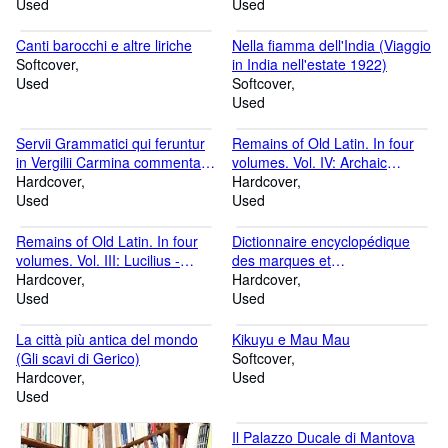
Used
Used
Canti barocchi e altre liriche
Nella fiamma dell'India (Viaggio
Softcover
in India nell'estate 1922)
Used
Softcover
Used
Servii Grammatici qui feruntur
Remains of Old Latin. In four
in Vergilii Carmina commentarii.
volumes. Vol. IV: Archaic
Vol. I, II, III (opera completa)
Hardcover
Inscriptions
Hardcover
Used
Used
Remains of Old Latin. In four
Dictionnaire encyclopédique
volumes. Vol. III: Lucilius -
des marques et
[Laws of] the XII tables
Hardcover
monogrammes, chiffres, lettres
Hardcover
Used
initiales, signes figuratifs etc.
Used
etc. Contenant 12,156
marques. Tomes I et II
La città più antica del mondo
Kikuyu e Mau Mau
(Gli scavi di Gerico)
Softcover
Hardcover
Used
Used
Il Palazzo Ducale di Mantova