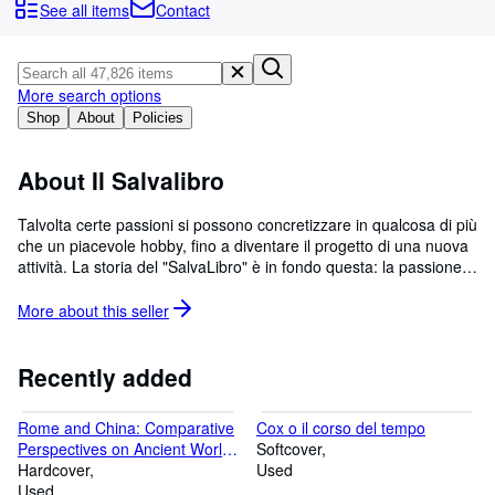
Browse Collections
See all items
Contact
Rare Books
Art & Collectibles
More search options
Textbooks
Shop
About
Policies
Sellers
About Il Salvalibro
Start Selling
Talvolta certe passioni si possono concretizzare in qualcosa di più
Help
che un piacevole hobby, fino a diventare il progetto di una nuova
attività. La storia del "SalvaLibro" è in fondo questa: la passione
CLOSE
per i libri, l'idea che non sempre ciò che è buono per l'editore lo
sia anche per il lettore. La percezione del progressivo
More about this
seller
impoverimento delle proposte culturali hanno spinto due librai -
Danilo Galli e Giovanni Moscati - e un'archivista - Paola
Franceschini - a creare un'ampia libreria che offrisse l'opportunità
Recently added
di trovare, tra gli oltre ventimila titoli, opere dei generi più diversi:
dall'usato a buon prezzo alla rarità per l'amatore. Riproporre
Rome and China: Comparative
Cox o il corso del tempo
opere dimenticate dall'editoria, talvolta ristamparle, e far sì che
Perspectives on Ancient World
Softcover
possano rinascere a nuova vita è l'obbiettivo che si sono prefissi
Empires
Hardcover
Used
perché un buon libro può invecchiare ma non morire.
Used