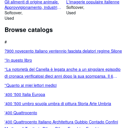
Gli alimenti di origine animale.
L'imagerie populaire italienne
Approvvigionamento, industria
Softcover
e commercio
Softcover
Used
Used
Browse catalogs
#
?900 novecento italiano ventennio fascista delatori regime Silone
''In questo libro
''La notorietà del Canella è legata anche a un singolare episodio
di cronaca verificatosi dieci anni dopo la sua scomparsa. Il 6
febbraio 1927 la Domenica del Corriere pubblicava la foto
''Quanto ai miei lettori medici
segnaletica di uno sconosciuto
'400 '500 Italia Europa
'400 '500 umbro scuola umbra di pittura Storia Arte Umbria
'400 Quattrocento
'400 Quattrocento Italiano Architettura Gubbio Contado Confini