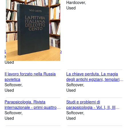
Hardcover
Used
La pittura italiana dell'Ottocento
Hardcover
Used
Il lavoro forzato nella Russia
La chiave perduta. La magia
sovietica
degli antichi egiziani, templari e
Softcover
Rosa-Croce
Softcover
Used
Used
Parapsicologia. Rivista
Studi e problemi di
internazionale - primi quattro
parapsicologia - Vol. I, II, III
numeri, 1955-56
Softcover
(serie completa)
Softcover
Used
Used