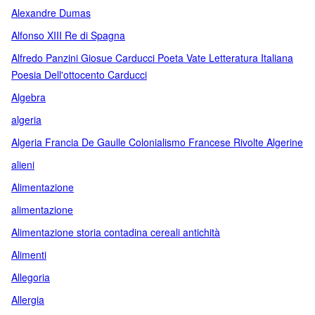
chiamate mobile. Oltre alle opere di scultura
Alexandre Dumas
Alfonso XIII Re di Spagna
Alfredo Panzini Giosue Carducci Poeta Vate Letteratura Italiana
Poesia Dell'ottocento Carducci
Algebra
algeria
Algeria Francia De Gaulle Colonialismo Francese Rivolte Algerine
alieni
Alimentazione
alimentazione
Alimentazione storia contadina cereali antichità
Alimenti
Allegoria
Allergia