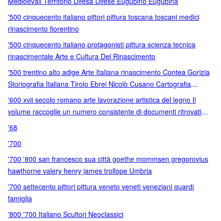
Medioevali Territorio Difesa Difese Eugubino Eugubina
'500 cinquecento italiano pittori pittura toscana toscani medici
rinascimento fiorentino
'500 cinquecento italiano protagonisti pittura scienza tecnica
rinascimentale Arte e Cultura Del Rinascimento
'500 trentino alto adige Arte Italiana rinascimento Contea Gorizia
Storiografia Italiana Tirolo Ebrei Nicolò Cusano Cartografia
Donna Vita Domestica Ribellione Oreficeria
'600 xvii secolo romano arte lavorazione artistica del legno Il
volume raccoglie un numero consistente di documenti ritrovati
presso archivi romani?e non?e contribuisce a tracciare uno
'68
spaccato della storia artistica della Roma del XVII secolo. È stata
'700
presa in esame la produzione degli intagliatori di origine francese
operanti nell'Urbe dagli ultimi anni del Cinquecento al finire del
'700 '800 san francesco sua città goethe mommsen gregorovius
Seicento: di tre di essi (Jean Languille
hawthorne valery henry james trollope Umbria
'700 settecento pittori pittura veneto veneti veneziani guardi
famiglia
'800 '700 Italiano Scultori Neoclassici