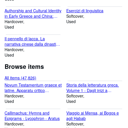
Authorship and Cultural Identity
Esercizi di linguistica
in Early Greece and China:
Softcover
Patterns of Literary Circulation
Hardcover
Used
Used
Il pennello di lacca. La
narrativa cinese dalla dinastia
Ming ai giorni nostri
Hardcover
Used
Browse items
All items (47,826)
Novum Testamentum graece et
Storia della letteratura greca.
latine. Apparatu critico
Volume 1 - Dagli inizi a
instructum edidit Agustinus
Hardcover
Erodoto. Volume 2 - Dai sofisti
Softcover
Merk
Used
all'età di Alessandro. Volume 3
Used
- L'ellenismo
Callimachus: Hymns and
Viaggio ai Mensa, ai Bogos e
Epigrams - Lycophron - Aratus
agli Habab
Hardcover
Softcover