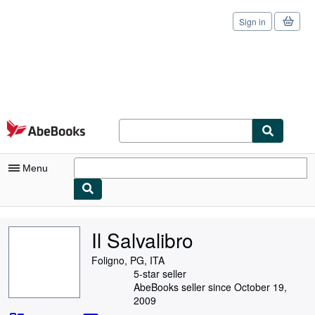
Sign in
Skip to main content
AbeBooks.com
Menu
My Account
Il Salvalibro
My Purchases
Foligno, PG, ITA
Sign Off
5-star seller
AbeBooks seller since October 19,
Advanced Search
2009