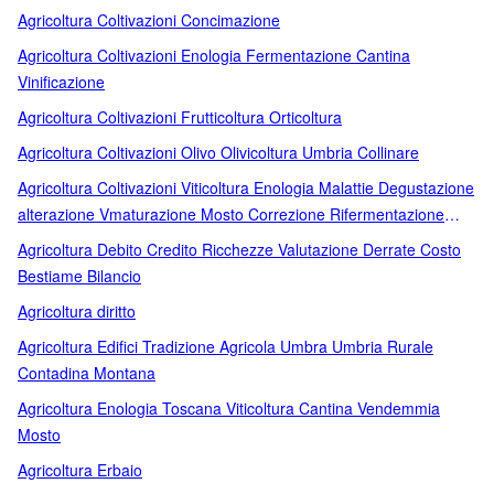
Agricoltura Coltivazioni Concimazione
Agricoltura Coltivazioni Enologia Fermentazione Cantina
Vinificazione
Agricoltura Coltivazioni Frutticoltura Orticoltura
Agricoltura Coltivazioni Olivo Olivicoltura Umbria Collinare
Agricoltura Coltivazioni Viticoltura Enologia Malattie Degustazione
alterazione Vmaturazione Mosto Correzione Rifermentazione
Concentrazione Conservazione Travaso Vino Stabilizzazione
Agricoltura Debito Credito Ricchezze Valutazione Derrate Costo
Pastorizzazione Refrigerazione Filtrazione Chiarificazione
Bestiame Bilancio
Intorbidamento Fioretta Acescenza agrodolce
Agricoltura diritto
Agricoltura Edifici Tradizione Agricola Umbra Umbria Rurale
Contadina Montana
Agricoltura Enologia Toscana Viticoltura Cantina Vendemmia
Mosto
Agricoltura Erbaio