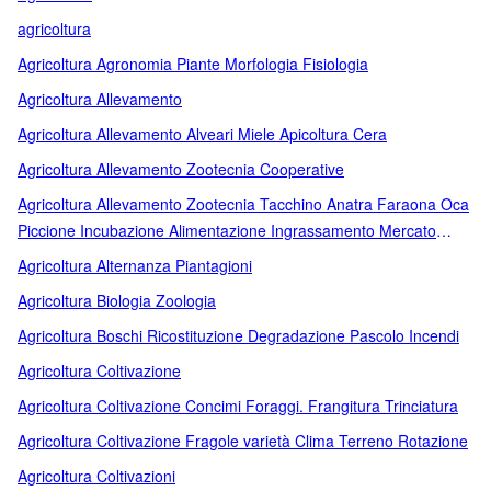
agricoltura
Agricoltura Agronomia Piante Morfologia Fisiologia
Agricoltura Allevamento
Agricoltura Allevamento Alveari Miele Apicoltura Cera
Agricoltura Allevamento Zootecnia Cooperative
Agricoltura Allevamento Zootecnia Tacchino Anatra Faraona Oca
Piccione Incubazione Alimentazione Ingrassamento Mercato
Malattie Animali Da Cortile
Agricoltura Alternanza Piantagioni
Agricoltura Biologia Zoologia
Agricoltura Boschi Ricostituzione Degradazione Pascolo Incendi
Agricoltura Coltivazione
Agricoltura Coltivazione Concimi Foraggi. Frangitura Trinciatura
Agricoltura Coltivazione Fragole varietà Clima Terreno Rotazione
Agricoltura Coltivazioni