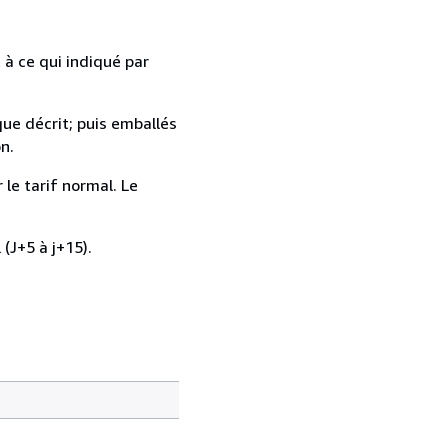
 à ce qui indiqué par
que décrit; puis emballés
n.
 le tarif normal. Le
 (J+5 à j+15).