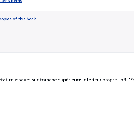
ller's items
5
out
of
copies of this book
5
stars
at rousseurs sur tranche supérieure intérieur propre. in8. 19