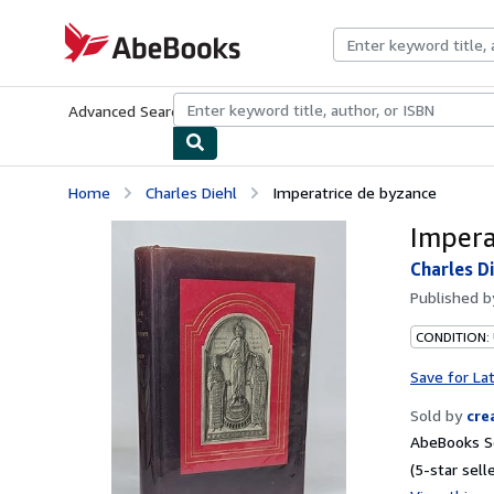
Skip to main content
AbeBooks.com
Advanced Search
Browse Collections
Rare Books
Art & Collecti
Home
Charles Diehl
Imperatrice de byzance
Impera
Charles D
Published 
CONDITION:
Save for La
Sold by
cre
AbeBooks Se
(5-star selle