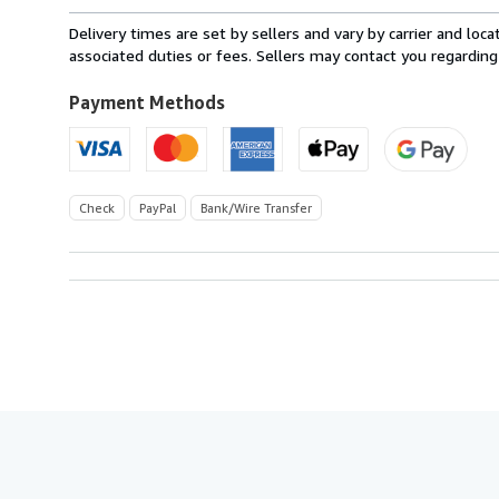
rates
from
Delivery times are set by sellers and vary by carrier and lo
France
associated duties or fees. Sellers may contact you regarding
to
U.S.A.
Payment Methods
Check
PayPal
Bank/Wire Transfer