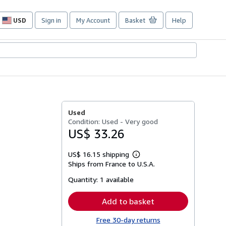
USD
Sign in
My Account
Basket
Help
Site
shopping
preferences
Used
Condition: Used - Very good
US$ 33.26
US$ 16.15 shipping
Learn
Ships from France to U.S.A.
more
about
Quantity:
1 available
shipping
rates
Add to basket
Free 30-day returns