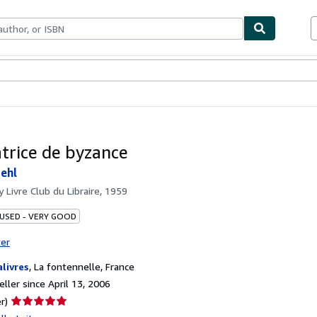
bles
Textbooks
Sellers
Start Selling
trice de byzance
iehl
by
Livre Club du Libraire, 1959
 USED - VERY GOOD
ter
alivres
,
La fontennelle, France
ller since April 13, 2006
Seller
r)
rating