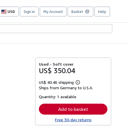
USD
Sign in
My Account
Basket
Help
Site
shopping
preferences
Used -
Soft cover
US$ 350.04
US$ 40.46 shipping
Learn
Ships from Germany to U.S.A.
more
about
Quantity:
1 available
shipping
rates
Add to basket
Free 30-day returns