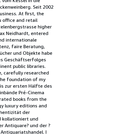
 vom Kessel in die
eckenweinberg. Seit 2002
siness. At first, the
office and retail
 Relenbergstrasse higher
 Max Neidhardt, entered
nd internationale
enz, faire Beratung,
 Bücher und Objekte habe
nes Geschäftserfolges
nent public libraries.
e, carefully researched
 the foundation of my
is zur ersten Hälfte des
 Einbände Pré-Cinema
trated books from the
gy luxury editions and
hentizität der
kollationiert und
er Antiquare? und der ?
 Antiquariatshandel. I