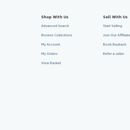
Shop With Us
Sell With Us
Advanced Search
Start Selling
Browse Collections
Join Our Affilia
My Account
Book Buyback
My Orders
Refer a seller
View Basket