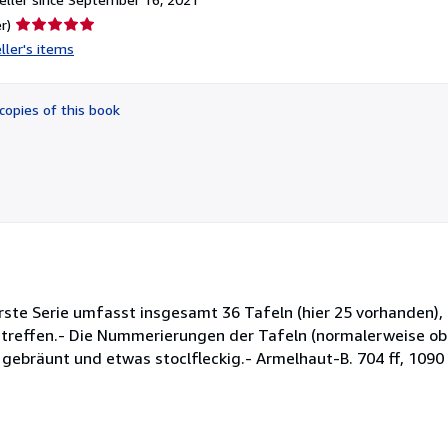
Seller
r)
rating
ller's items
5
out
of
copies of this book
5
stars
erste Serie umfasst insgesamt 36 Tafeln (hier 25 vorhanden), 
zutreffen.- Die Nummerierungen der Tafeln (normalerweise ob
 gebräunt und etwas stoclfleckig.- Armelhaut-B. 704 ff, 1090 