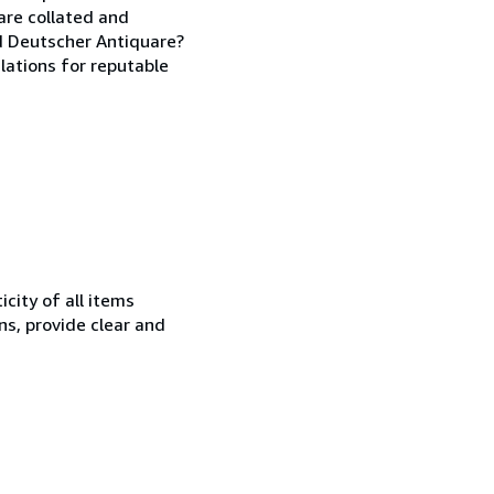
 are collated and
d Deutscher Antiquare?
lations for reputable
city of all items
ns, provide clear and