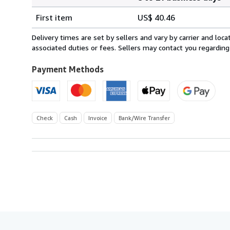
Order
Shipping
quantity
First item
US$ 40.46
rates
from
Delivery times are set by sellers and vary by carrier and lo
Germany
associated duties or fees. Sellers may contact you regarding
to
U.S.A.
Payment Methods
Check
Cash
Invoice
Bank/Wire Transfer