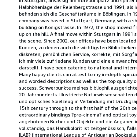
in Stuttgart, ansässig am Rotebühlplatz und später
Halbhöhenlage der Relenbergstrasse und 1991, als ic
befinden sich die Geschäftsräume in Böblingen. In 19
company was based in Stuttgart, Germany, with a sho
building on Königstrasse. In 1972, the shop moved f
up on the hill. A final move within Stuttgart in 1991
the scene. Since 2002, our offices have been located
Kunden, zu denen auch die wichtigsten Bibliotheken
diskreten, persönlichen Service, korrekte, mit Sorg
ich mir viele zufriedene Kunden und eine einwandfr
darstellt. I have been catering to national and inter
Many happy clients can attest to my in-depth special
and worded descriptions as well as the top quality o
success. Schwerpunkte meines bibliophil ausgerichtet
20. Jahrhunderts. Illustrierte Naturwissenschaften
und optisches Spielzeug in Verbindung mit Druckgra
15th century through to the first half of the 20th ce
extraordinary bindings ?pre-cinema? and optical toys
angebotenen Bücher und Objekte und die Angaben in 
vollständig, das Handkolorit ist zeitgenössisch, fal
ILAB? (International League of Antiquarian Bookseller