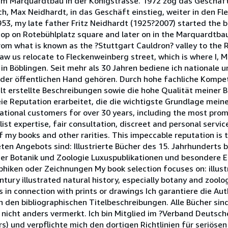
 im Marquardtbau in der Königstrasse. 1972 zog das Geschäft
h, Max Neidhardt, in das Geschäft einstieg, weiter in den Fl
53, my late father Fritz Neidhardt (1925?2007) started the bu
p on Rotebühlplatz square and later on in the Marquardtbau 
rom what is known as the ?Stuttgart Cauldron? valley to the
 saw us relocate to Fleckenweinberg street, which is where I,
 in Böblingen. Seit mehr als 30 Jahren bediene ich nationale u
 der öffentlichen Hand gehören. Durch hohe fachliche Kompet
falt erstellte Beschreibungen sowie die hohe Qualität meiner
eie Reputation erarbeitet, die die wichtigste Grundlage mei
national customers for over 30 years, including the most promi
ist expertise, fair consultation, discreet and personal servic
f my books and other rarities. This impeccable reputation is
en Angebots sind: Illustrierte Bücher des 15. Jahrhunderts b
 der Botanik und Zoologie Luxuspublikationen und besondere
phiken oder Zeichnungen My book selection focuses on: illus
ntury illustrated natural history, especially botany and zoolo
 in connection with prints or drawings Ich garantiere die Aut
den bibliographischen Titelbeschreibungen. Alle Bücher sind 
ls nicht anders vermerkt. Ich bin Mitglied im ?Verband Deutsch
s) und verpflichte mich den dortigen Richtlinien für seriösen