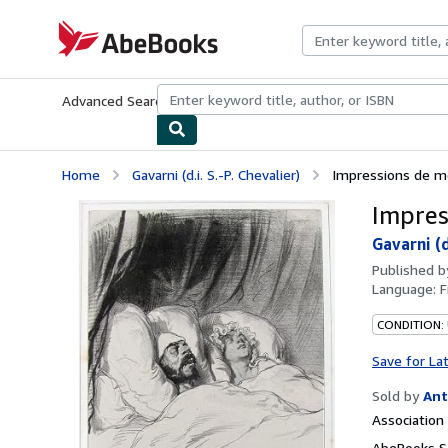
Skip to main content
AbeBooks.com
Advanced Search
Browse Collections
Rare Books
Art & Collecti
Home
Gavarni (d.i. S.-P. Chevalier)
Impressions de mé
Impres
Gavarni (d
Published 
Language:
F
CONDITION:
Save for La
Sold by
Ant
Associatio
AbeBooks Se