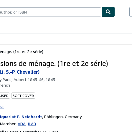
bles
Textbooks
Sellers
Start Selling
nage. (1re et 2e série)
sions de ménage. (1re et 2e série)
.i. S.-P. Chevalier)
by
Paris, Aubert 1843-46, 1843
rench
 USED
SOFT COVER
ter
iquariat F. Neidhardt
,
Böblingen, Germany
n Member:
VDA
ILAB
ller since September 16, 2021