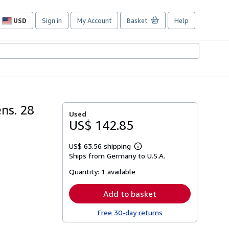
USD
Sign in
My Account
Basket
Help
Site
shopping
preferences
ns. 28
Used
US$ 142.85
US$ 63.56 shipping
Learn
Ships from Germany to U.S.A.
more
about
Quantity:
1 available
shipping
rates
Add to basket
Free 30-day returns