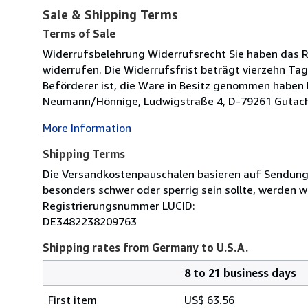
Sale & Shipping Terms
Terms of Sale
Widerrufsbelehrung Widerrufsrecht Sie haben das R
widerrufen. Die Widerrufsfrist beträgt vierzehn Tag
Beförderer ist, die Ware in Besitz genommen haben 
Neumann/Hönnige, Ludwigstraße 4, D-79261 Gutach, 
More Information
Shipping Terms
Die Versandkostenpauschalen basieren auf Sendungen
besonders schwer oder sperrig sein sollte, werden wi
Registrierungsnummer LUCID:
DE3482238209763
Shipping rates from Germany to U.S.A.
8 to 21 business days
Order
Shipping
quantity
First item
US$ 63.56
rates