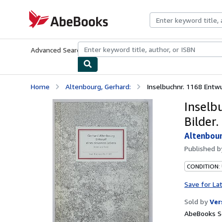
Skip to main content
AbeBooks.com
Advanced Search
Browse Collections
Rare Books
Art & Collecti
Home
Altenbourg, Gerhard:
Inselbuchnr. 1168 Entwu
Inselb
Bilder.
Altenbour
Published 
CONDITION:
Save for La
Sold by
Ver
AbeBooks Se