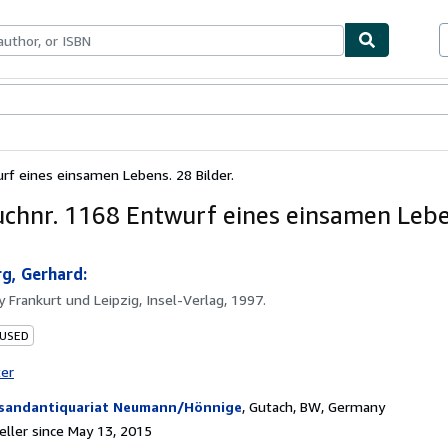
bles
Textbooks
Sellers
Start Selling
rf eines einsamen Lebens. 28 Bilder.
uchnr. 1168 Entwurf eines einsamen Lebe
g, Gerhard:
by
Frankurt und Leipzig, Insel-Verlag, 1997.
 USED
ter
sandantiquariat Neumann/Hönnige
,
Gutach, BW, Germany
ller since May 13, 2015