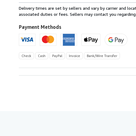
from
Delivery times are set by sellers and vary by carrier and lo
Germany
associated duties or fees. Sellers may contact you regarding
to
U.S.A.
Payment Methods
Check
Cash
PayPal
Invoice
Bank/Wire Transfer