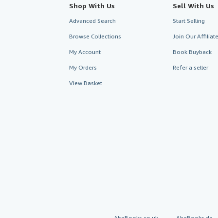
Shop With Us
Sell With Us
Advanced Search
Start Selling
Browse Collections
Join Our Affilia
My Account
Book Buyback
My Orders
Refer a seller
View Basket
AbeBooks.co.uk
AbeBooks.de