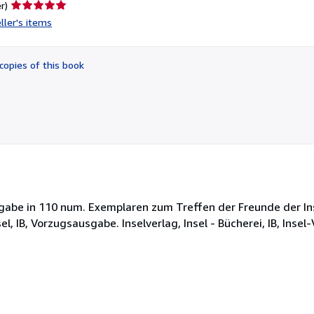
Seller
r)
rating
ller's items
5
out
of
copies of this book
5
stars
abe in 110 num. Exemplaren zum Treffen der Freunde der Ins
l, IB, Vorzugsausgabe. Inselverlag, Insel - Bücherei, IB, Insel-