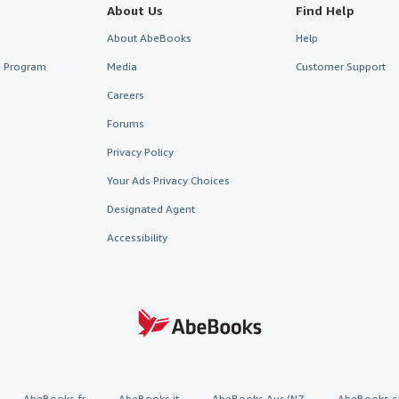
About Us
Find Help
About AbeBooks
Help
te Program
Media
Customer Support
Careers
Forums
Privacy Policy
Your Ads Privacy Choices
Designated Agent
Accessibility
AbeBooks.fr
AbeBooks.it
AbeBooks Aus/NZ
AbeBooks.c