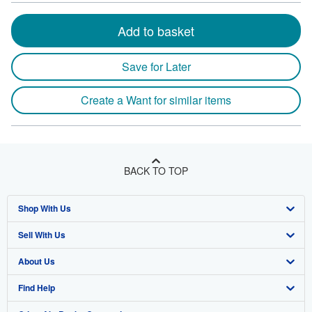
Add to basket
Save for Later
Create a Want for similar items
BACK TO TOP
Shop With Us
Sell With Us
Advanced Search
About Us
Browse Collections
Start Selling
Find Help
My Account
Join Our Affiliate Program
About AbeBooks