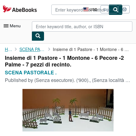
Skip to main content
AbeBooks.com
USD
Sign in
Site
shopping
preferences
Menu
My Account
Home
SCENA PASTORALE .
Insieme di 1 Pastore - 1 Montone - 6 Pecore -2 Palme - 7 pezzi ...
Insieme di 1 Pastore - 1 Montone - 6 Pecore -2
My Purchases
Palme - 7 pezzi di recinto.
Advanced Search
SCENA PASTORALE .
Published by
(Senza esecutore). ('900)., (Senza località di fattura).
Browse Collections
Rare Books
Art & Collectibles
Textbooks
Sellers
Start Selling