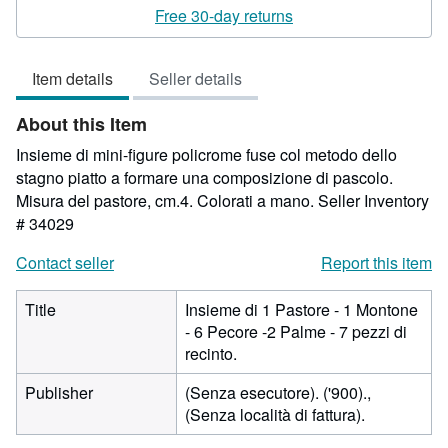
2
Free 30-day returns
out
of
Item details
Seller details
5
stars
About this Item
Insieme di mini-figure policrome fuse col metodo dello
stagno piatto a formare una composizione di pascolo.
Misura del pastore, cm.4. Colorati a mano.
Seller Inventory
# 34029
Contact seller
Report this item
Title
Insieme di 1 Pastore - 1 Montone
- 6 Pecore -2 Palme - 7 pezzi di
recinto.
Publisher
(Senza esecutore). ('900).,
(Senza località di fattura).