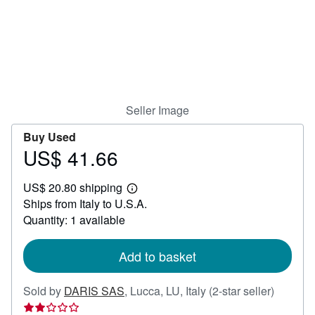
Help
CLOSE
Seller Image
Buy Used
US$ 41.66
Price
US$
US$ 20.80 shipping
41.66
Learn
Ships from Italy to U.S.A.
more
about
Quantity: 1 available
shipping
rates
Add to basket
Seller
Sold by
DARIS SAS
,
Lucca, LU, Italy
(2-star seller)
rating