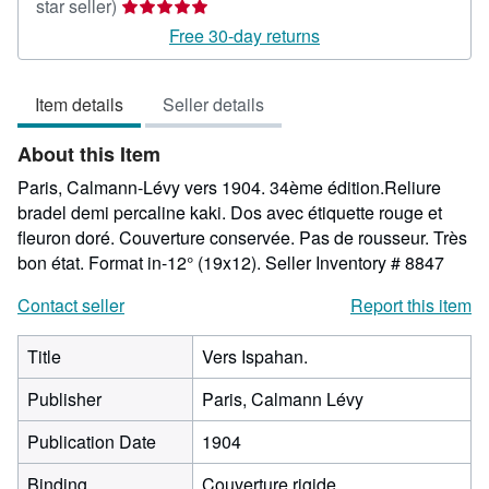
Seller
star seller)
rating
Free 30-day returns
5
out
Item details
Seller details
of
5
About this Item
stars
Paris, Calmann-Lévy vers 1904. 34ème édition.Reliure
bradel demi percaline kaki. Dos avec étiquette rouge et
fleuron doré. Couverture conservée. Pas de rousseur. Très
bon état. Format in-12° (19x12).
Seller Inventory # 8847
Contact seller
Report this item
Title
Vers Ispahan.
Publisher
Paris, Calmann Lévy
Publication Date
1904
Binding
Couverture rigide